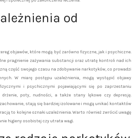
j i społecznej po zakończeniu leczenia.
ależnienia od
ereg objawów, które mogą być zarówno fizyczne, jak i psychiczne.
 pragnienie zażywania substancji oraz utratę kontroli nad ich
czną część swojego czasu na zdobywanie narkotyków, co prowadzi
nnych. W miarę postępu uzależnienia, mogą wystąpić objawy
fizycznymi i psychicznymi pojawiającymi się po zaprzestaniu
rżenie, poty, nudności, a także stany lękowe czy depresję.
zachowanie, stają się bardziej izolowane i mogą unikać kontaktów
racją to kolejne oznaki uzależnienia. Warto również zwrócić uwagę
ie higieny osobistej czy utrata wagi.