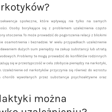
arkotyków?
nsekwencje społeczne, które wpływają nie tylko na samych
ności. Osoby borykające się z problemem uzależnienia często
ony otoczenia. To może prowadzić do pogorszenia relacji z bliskimi
cie osamotnienia i beznadziei. W wielu przypadkach uzależnienie
dawaniem dużych sum pieniędzy na zakup substancji lub utratą
odowych. Problemy te mogą prowadzić do konfliktów rodzinnych
żują się w przestępczość w celu zdobycia pieniędzy na narkotyki,
. Uzależnienie od narkotyków przyczynia się również do wzrostu
em chorób wywołanych przez substancje psychoaktywne oraz
ilaktyki można