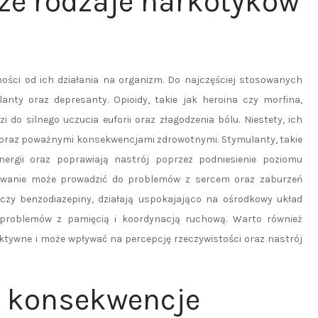
sze rodzaje narkotyków
żności od ich działania na organizm. Do najczęściej stosowanych
nty oraz depresanty. Opioidy, takie jak heroina czy morfina,
 do silnego uczucia euforii oraz złagodzenia bólu. Niestety, ich
a oraz poważnymi konsekwencjami zdrowotnymi. Stymulanty, takie
ergii oraz poprawiają nastrój poprzez podniesienie poziomu
owanie może prowadzić do problemów z sercem oraz zaburzeń
l czy benzodiazepiny, działają uspokajająco na ośrodkowy układ
 problemów z pamięcią i koordynacją ruchową. Warto również
ktywne i może wpływać na percepcję rzeczywistości oraz nastrój
e konsekwencje