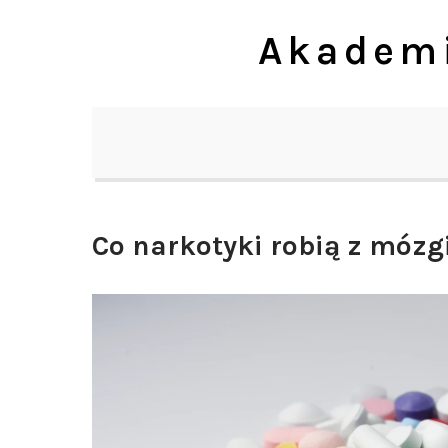
Skip
Akademi
to
content
Co narkotyki robią z móz