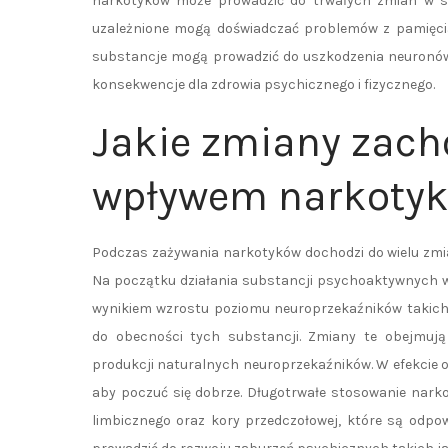
narkotyków może prowadzić do trwałych zmian w s
uzależnione mogą doświadczać problemów z pamięcią
substancje mogą prowadzić do uszkodzenia neuronów 
konsekwencje dla zdrowia psychicznego i fizycznego.
Jakie zmiany zac
wpływem narkoty
Podczas zażywania narkotyków dochodzi do wielu zmia
Na początku działania substancji psychoaktywnych wy
wynikiem wzrostu poziomu neuroprzekaźników takich
do obecności tych substancji. Zmiany te obejmują
produkcji naturalnych neuroprzekaźników. W efekcie o
aby poczuć się dobrze. Długotrwałe stosowanie nark
limbicznego oraz kory przedczołowej, które są odpow