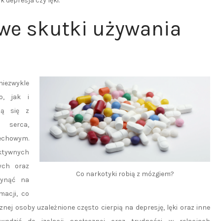
 depresja czy lęki.
owe skutki używania
niezwykle
o, jak i
ją się z
 serca,
echowym.
aktywnych
ych oraz
Co narkotyki robią z mózgiem?
łynąć na
macji, co
nej osoby uzależnione często cierpią na depresję, lęki oraz inne