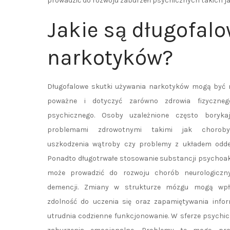
prowadzić do rozwoju zaburzeń psychicznych takich jak
Jakie są długofal
narkotyków?
Długofalowe skutki używania narkotyków mogą być 
poważne i dotyczyć zarówno zdrowia fizyczneg
psychicznego. Osoby uzależnione często boryka
problemami zdrowotnymi takimi jak choroby
uszkodzenia wątroby czy problemy z układem odd
Ponadto długotrwałe stosowanie substancji psycho
może prowadzić do rozwoju chorób neurologiczn
demencji. Zmiany w strukturze mózgu mogą wp
zdolność do uczenia się oraz zapamiętywania infor
utrudnia codzienne funkcjonowanie. W sferze psychicz