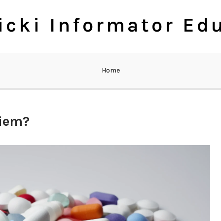
cki Informator Ed
Home
giem?