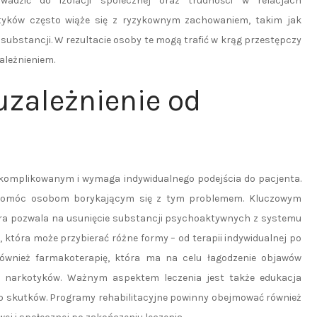
adzić do izolacji społecznej oraz trudności w relacjach
kotyków często wiąże się z ryzykownym zachowaniem, takim jak
ubstancji. W rezultacie osoby te mogą trafić w krąg przestępczy
zależnieniem.
uzależnienie od
skomplikowanym i wymaga indywidualnego podejścia do pacjenta.
ą pomóc osobom borykającym się z tym problemem. Kluczowym
óra pozwala na usunięcie substancji psychoaktywnych z systemu
, która może przybierać różne formy – od terapii indywidualnej po
również farmakoterapię, która ma na celu łagodzenie objawów
ia narkotyków. Ważnym aspektem leczenia jest także edukacja
jego skutków. Programy rehabilitacyjne powinny obejmować również