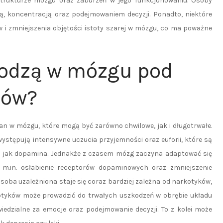
trukturze mózgu oraz zaburzeń w jego funkcjonowaniu. Osoby
, koncentracją oraz podejmowaniem decyzji. Ponadto, niektóre
i zmniejszenia objętości istoty szarej w mózgu, co ma poważne
hodzą w mózgu pod
ków?
n w mózgu, które mogą być zarówno chwilowe, jak i długotrwałe.
stępują intensywne uczucia przyjemności oraz euforii, które są
 jak dopamina. Jednakże z czasem mózg zaczyna adaptować się
 m.in. osłabienie receptorów dopaminowych oraz zmniejszenie
soba uzależniona staje się coraz bardziej zależna od narkotyków,
otyków może prowadzić do trwałych uszkodzeń w obrębie układu
iedzialne za emocje oraz podejmowanie decyzji. To z kolei może