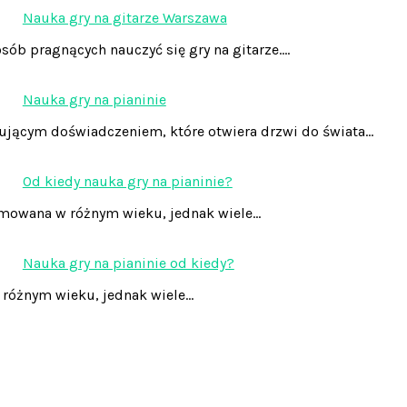
Nauka gry na gitarze Warszawa
sób pragnących nauczyć się gry na gitarze.…
Nauka gry na pianinie
nującym doświadczeniem, które otwiera drzwi do świata…
Od kiedy nauka gry na pianinie?
ejmowana w różnym wieku, jednak wiele…
Nauka gry na pianinie od kiedy?
w różnym wieku, jednak wiele…