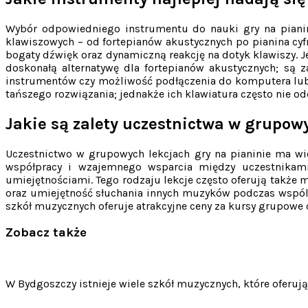
Wybór odpowiedniego instrumentu do nauki gry na pianin
klawiszowych – od fortepianów akustycznych po pianina cyfr
bogaty dźwięk oraz dynamiczną reakcję na dotyk klawiszy. J
doskonałą alternatywę dla fortepianów akustycznych; są z
instrumentów czy możliwość podłączenia do komputera lub 
tańszego rozwiązania; jednakże ich klawiatura często nie o
Jakie są zalety uczestnictwa w grupowy
Uczestnictwo w grupowych lekcjach gry na pianinie ma wie
współpracy i wzajemnego wsparcia między uczestnikam
umiejętnościami. Tego rodzaju lekcje często oferują także
oraz umiejętność słuchania innych muzyków podczas wspól
szkół muzycznych oferuje atrakcyjne ceny za kursy grupowe 
Zobacz także
Nawigacja
wpisu
W Bydgoszczy istnieje wiele szkół muzycznych, które oferują