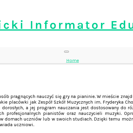
cki Informator Ed
Home
a osób pragnących nauczyć się gry na pianinie. W mieście znaj
kie placówki jak Zespół Szkół Muzycznych im. Fryderyka Cho
ak i dorosłych, a jej program nauczania jest dostosowany do
h profesjonalnych pianistów oraz nauczycieli muzyki. Opró
inie w domach uczniów lub w swoich studiach. Dzięki temu m
owiada uczniowi.