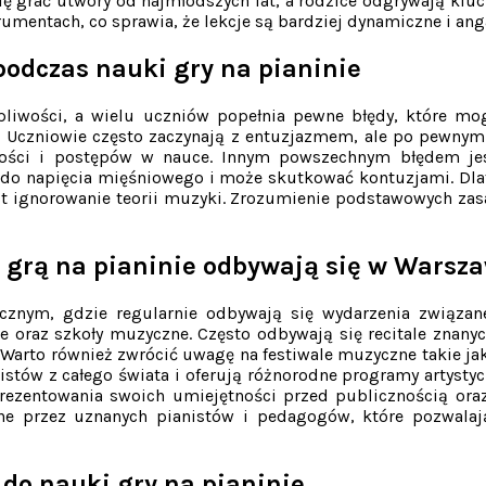
ę grać utwory od najmłodszych lat, a rodzice odgrywają klu
trumentach, co sprawia, że lekcje są bardziej dynamiczne i ang
podczas nauki gry na pianinie
pliwości, a wielu uczniów popełnia pewne błędy, które mo
. Uczniowie często zaczynają z entuzjazmem, ale po pewnym 
ności i postępów w nauce. Innym powszechnym błędem je
i do napięcia mięśniowego i może skutkować kontuzjami. Dl
est ignorowanie teorii muzyki. Zrozumienie podstawowych za
 grą na pianinie odbywają się w Warsz
znym, gdzie regularnie odbywają się wydarzenia związan
ne oraz szkoły muzyczne. Często odbywają się recitale znanyc
. Warto również zwrócić uwagę na festiwale muzyczne takie ja
istów z całego świata i oferują różnorodne programy artyst
ezentowania swoich umiejętności przed publicznością ora
one przez uznanych pianistów i pedagogów, które pozwala
 do nauki gry na pianinie