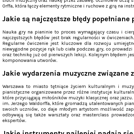
słuch muzyczny oraz naukę przez zabawę. Uczniowie uczą si
Orffa, która łączy elementy rytmiczne i ruchowe z grą na ins
Jakie są najczęstsze błędy popełniane 
Nauka gry na pianinie to proces wymagający czasu i cier
najczęstszych błędów jest brak regularności w ćwiczeniach
Regularne ćwiczenie jest kluczowe dla rozwoju umiejęt
niewygodne pozycje rąk lub ciała podczas gry, co prowadz
oraz technikę już od pierwszych lekcji. Kolejnym błędem j
komponowania utworów.
Jakie wydarzenia muzyczne związane z
Warszawa to miasto tętniące życiem kulturalnym i muzyc
pianistyczne organizowane przez różne instytucje kultural
które przyciągają miłośników muzyki klasycznej oraz jazzu
im. Jerzego Waldorffa, które gromadzą utalentowanych pian
swoich uczniów, co daje młodym artystom możliwość zapr
odbywają się także warsztaty oraz masterclass prowadz
ekspertów.
Jakie instrumenty najlepiej nadają się