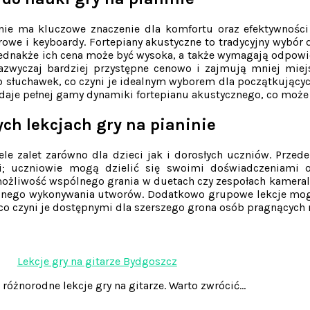
ie ma kluczowe znaczenie dla komfortu oraz efektywności
owe i keyboardy. Fortepiany akustyczne to tradycyjny wybór 
ednakże ich cena może być wysoka, a także wymagają odpowied
azwyczaj bardziej przystępne cenowo i zajmują mniej miejs
słuchawek, co czyni je idealnym wyborem dla początkujących
ddaje pełnej gamy dynamiki fortepianu akustycznego, co może
ch lekcjach gry na pianinie
le zalet zarówno dla dzieci jak i dorosłych uczniów. Przed
i; uczniowie mogą dzielić się swoimi doświadczeniami
 możliwość wspólnego grania w duetach czy zespołach kameraln
nego wykonywania utworów. Dodatkowo grupowe lekcje mogą 
co czyni je dostępnymi dla szerszego grona osób pragnących na
Lekcje gry na gitarze Bydgoszcz
 różnorodne lekcje gry na gitarze. Warto zwrócić…