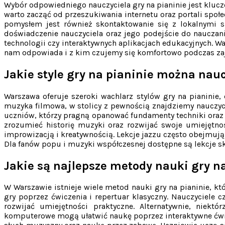
Wybór odpowiedniego nauczyciela gry na pianinie jest kluc
warto zacząć od przeszukiwania internetu oraz portali spo
pomysłem jest również skontaktowanie się z lokalnymi sz
doświadczenie nauczyciela oraz jego podejście do nauczan
technologii czy interaktywnych aplikacjach edukacyjnych. W
nam odpowiada i z kim czujemy się komfortowo podczas zaj
Jakie style gry na pianinie można nau
Warszawa oferuje szeroki wachlarz stylów gry na pianinie, 
muzyka filmowa, w stolicy z pewnością znajdziemy nauczyci
uczniów, którzy pragną opanować fundamenty techniki oraz 
zrozumieć historię muzyki oraz rozwijać swoje umiejętnoś
improwizacją i kreatywnością. Lekcje jazzu często obejmuj
Dla fanów popu i muzyki współczesnej dostępne są lekcje sk
Jakie są najlepsze metody nauki gry n
W Warszawie istnieje wiele metod nauki gry na pianinie, k
gry poprzez ćwiczenia i repertuar klasyczny. Nauczyciele
rozwijać umiejętności praktyczne. Alternatywnie, niekt
komputerowe mogą ułatwić naukę poprzez interaktywne ćwic