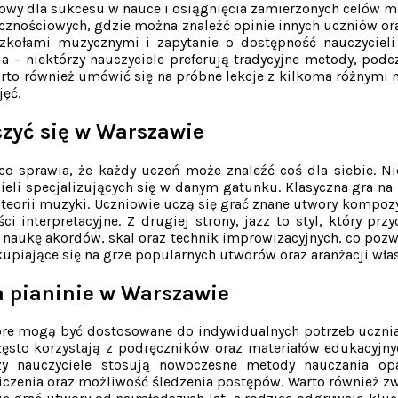
zowy dla sukcesu w nauce i osiągnięcia zamierzonych celów m
łecznościowych, gdzie można znaleźć opinie innych uczniów o
kołami muzycznymi i zapytanie o dostępność nauczycieli o
ia – niektórzy nauczyciele preferują tradycyjne metody, pod
arto również umówić się na próbne lekcje z kilkoma różnymi na
ęć.
czyć się w Warszawie
co sprawia, że każdy uczeń może znaleźć coś dla siebie. Nie
eli specjalizujących się w danym gatunku. Klasyczna gra na 
teorii muzyki. Uczniowie uczą się grać znane utwory kompozy
ci interpretacyjne. Z drugiej strony, jazz to styl, który p
ą naukę akordów, skal oraz technik improwizacyjnych, co po
upiające się na grze popularnych utworów oraz aranżacji wła
a pianinie w Warszawie
tóre mogą być dostosowane do indywidualnych potrzeb ucznia. 
 często korzystają z podręczników oraz materiałów edukacyj
órzy nauczyciele stosują nowoczesne metody nauczania op
zenia oraz możliwość śledzenia postępów. Warto również zwr