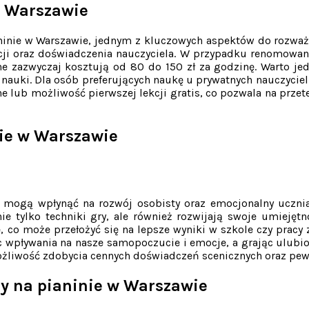
 w Warszawie
ninie w Warszawie, jednym z kluczowych aspektów do rozważe
zacji oraz doświadczenia nauczyciela. W przypadku renomow
e zazwyczaj kosztują od 80 do 150 zł za godzinę. Warto jed
t nauki. Dla osób preferujących naukę u prywatnych nauczyciel
ne lub możliwość pierwszej lekcji gratis, co pozwala na przet
nie w Warszawie
re mogą wpłynąć na rozwój osobisty oraz emocjonalny uczni
ie tylko techniki gry, ale również rozwijają swoje umiejęt
ę, co może przełożyć się na lepsze wyniki w szkole czy pracy
c wpływania na nasze samopoczucie i emocje, a grając ulubi
żliwość zdobycia cennych doświadczeń scenicznych oraz pewn
ry na pianinie w Warszawie