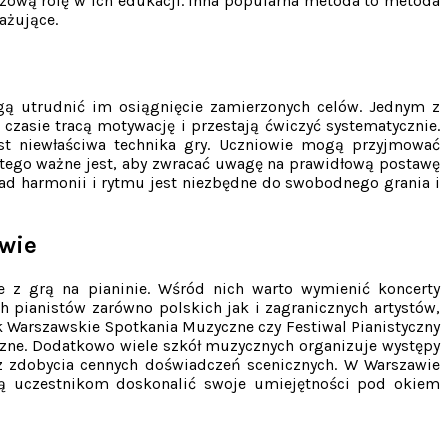
czową rolę w ich edukacji. Inna popularna metoda to metoda
ażujące.
gą utrudnić im osiągnięcie zamierzonych celów. Jednym z
czasie tracą motywację i przestają ćwiczyć systematycznie.
st niewłaściwa technika gry. Uczniowie mogą przyjmować
atego ważne jest, aby zwracać uwagę na prawidłową postawę
sad harmonii i rytmu jest niezbędne do swobodnego grania i
awie
e z grą na pianinie. Wśród nich warto wymienić koncerty
h pianistów zarówno polskich jak i zagranicznych artystów,
k Warszawskie Spotkania Muzyczne czy Festiwal Pianistyczny
yczne. Dodatkowo wiele szkół muzycznych organizuje występy
z zdobycia cennych doświadczeń scenicznych. W Warszawie
ją uczestnikom doskonalić swoje umiejętności pod okiem