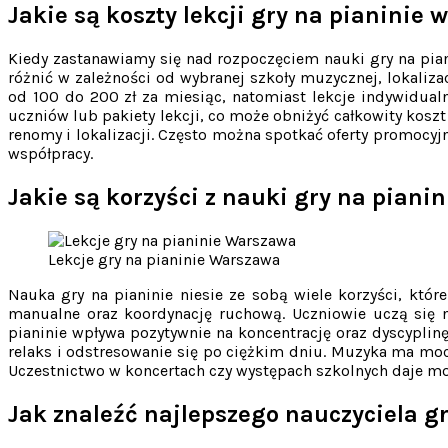
Jakie są koszty lekcji gry na pianinie
Kiedy zastanawiamy się nad rozpoczęciem nauki gry na pia
różnić w zależności od wybranej szkoły muzycznej, lokali
od 100 do 200 zł za miesiąc, natomiast lekcje indywidualn
uczniów lub pakiety lekcji, co może obniżyć całkowity kosz
renomy i lokalizacji. Często można spotkać oferty promocyj
współpracy.
Jakie są korzyści z nauki gry na piani
Lekcje gry na pianinie Warszawa
Nauka gry na pianinie niesie ze sobą wiele korzyści, któ
manualne oraz koordynację ruchową. Uczniowie uczą się n
pianinie wpływa pozytywnie na koncentrację oraz dyscyplin
relaks i odstresowanie się po ciężkim dniu. Muzyka ma mo
Uczestnictwo w koncertach czy występach szkolnych daje mo
Jak znaleźć najlepszego nauczyciela g