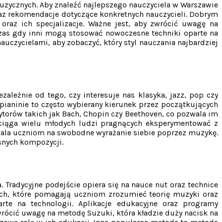
uzycznych. Aby znaleźć najlepszego nauczyciela w Warszawie
raz rekomendacje dotyczące konkretnych nauczycieli. Dobrym
raz ich specjalizacje. Ważne jest, aby zwrócić uwagę na
czas gdy inni mogą stosować nowoczesne techniki oparte na
uczycielami, aby zobaczyć, który styl nauczania najbardziej
zależnie od tego, czy interesuje nas klasyka, jazz, pop czy
pianinie to często wybierany kierunek przez początkujących
torów takich jak Bach, Chopin czy Beethoven, co pozwala im
rzyciąga wielu młodych ludzi pragnących eksperymentować z
zwala uczniom na swobodne wyrażanie siebie poprzez muzykę.
snych kompozycji.
Tradycyjne podejście opiera się na nauce nut oraz technice
nych, które pomagają uczniom zrozumieć teorię muzyki oraz
arte na technologii. Aplikacje edukacyjne oraz programy
ócić uwagę na metodę Suzuki, która kładzie duży nacisk na