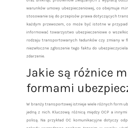
oraz uniknąć problemów związanych z wypłatą odszk
warunków umowy ubezpieczeniowej, co obejmuje m.in
stosowanie się do przepisów prawa dotyczących trans
każdym przewozem, co może być istotne w przypadku
informować towarzystwo ubezpieczeniowe o wszelkic
rodzaju transportowanych ładunków czy zmiany w fl
niezwłoczne zgłoszenie tego faktu do ubezpieczyci
zdarzenie.
Jakie są różnice 
formami ubezpiec
W branży transportowej istnieje wiele różnych form u
jedną z nich. Kluczową różnicą między OCP a innymi
polisą. Na przykład OC komunikacyjne dotyczy odpo