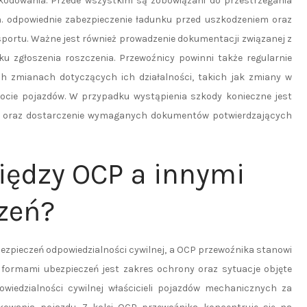
odowania. Przede wszystkim są zobowiązani do przestrzegania
. odpowiednie zabezpieczenie ładunku przed uszkodzeniem oraz
portu. Ważne jest również prowadzenie dokumentacji związanej z
 zgłoszenia roszczenia. Przewoźnicy powinni także regularnie
h zmianach dotyczących ich działalności, takich jak zmiany w
ocie pojazdów. W przypadku wystąpienia szkody konieczne jest
ela oraz dostarczenie wymaganych dokumentów potwierdzających
między OCP a innymi
zeń?
bezpieczeń odpowiedzialności cywilnej, a OCP przewoźnika stanowi
 formami ubezpieczeń jest zakres ochrony oraz sytuacje objęte
wiedzialności cywilnej właścicieli pojazdów mechanicznych za