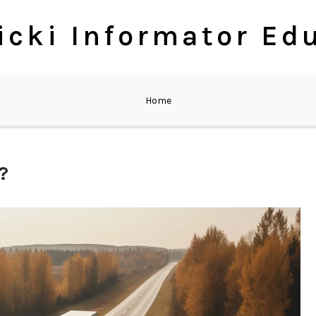
cki Informator Ed
Home
?