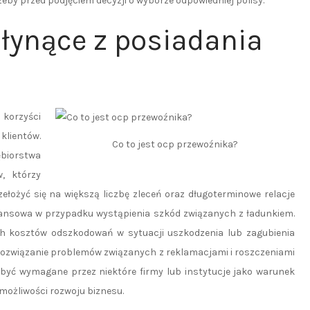
zeby przed podjęciem decyzji o wyborze odpowiedniej polisy.
płynące z posiadania
 korzyści
klientów.
Co to jest ocp przewoźnika?
ębiorstwa
w, którzy
łożyć się na większą liczbę zleceń oraz długoterminowe relacje
inansowa w przypadku wystąpienia szkód związanych z ładunkiem.
ch kosztów odszkodowań w sytuacji uszkodzenia lub zagubienia
 rozwiązanie problemów związanych z reklamacjami i roszczeniami
być wymagane przez niektóre firmy lub instytucje jako warunek
możliwości rozwoju biznesu.