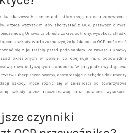
ktyce?
kilku kluczowych elementach, które mają na celu zapewnienie
tów. Przede wszystkim, aby skorzystać z OCP, przewoźnik musi
pieczeniową. Umowa ta określa zakres ochrony, wysokość składki
ąpienia szkody. Warto zaznaczyć, że każda polisa OCP może mieć
apoznać się z jej treścią przed podpisaniem. Po zawarciu umowy
asad określonych w polisie, co obejmuje m.in. odpowiednie
episów prawa dotyczących transportu. W przypadku wystąpienia
owarzystwu ubezpieczeniowemu, dostarczając niezbędne dokumenty
widacji szkody może różnić się w zależności od towarzystwa
ocenę szkody przez rzeczoznawcę oraz ustalenie wysokości
jsze czynniki