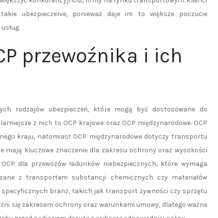
większyć konkurencyjność firmy na rynku transportowym. Klienci
 takie ubezpieczenie, ponieważ daje im to większe poczucie
 usług.
CP przewoźnika i ich
żnych rodzajów ubezpieczeń, które mogą być dostosowane do
larniejsze z nich to OCP krajowe oraz OCP międzynarodowe. OCP
anego kraju, natomiast OCP międzynarodowe dotyczy transportu
te mają kluczowe znaczenie dla zakresu ochrony oraz wysokości
t OCP dla przewozów ładunków niebezpiecznych, które wymaga
ązane z transportem substancji chemicznych czy materiałów
 specyficznych branż, takich jak transport żywności czy sprzętu
różni się zakresem ochrony oraz warunkami umowy, dlatego ważne