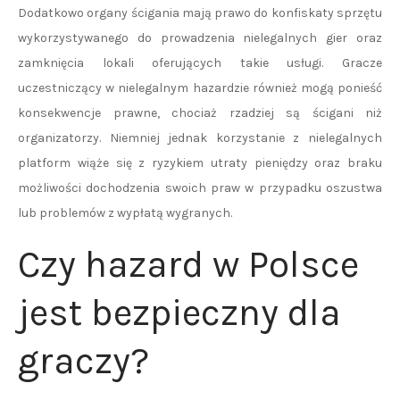
Dodatkowo organy ścigania mają prawo do konfiskaty sprzętu
wykorzystywanego do prowadzenia nielegalnych gier oraz
zamknięcia lokali oferujących takie usługi. Gracze
uczestniczący w nielegalnym hazardzie również mogą ponieść
konsekwencje prawne, chociaż rzadziej są ścigani niż
organizatorzy. Niemniej jednak korzystanie z nielegalnych
platform wiąże się z ryzykiem utraty pieniędzy oraz braku
możliwości dochodzenia swoich praw w przypadku oszustwa
lub problemów z wypłatą wygranych.
Czy hazard w Polsce
jest bezpieczny dla
graczy?