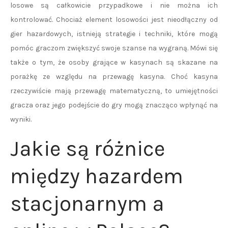
losowe są całkowicie przypadkowe i nie można ich
kontrolować. Chociaż element losowości jest nieodłączny od
gier hazardowych, istnieją strategie i techniki, które mogą
pomóc graczom zwiększyć swoje szanse na wygraną. Mówi się
także o tym, że osoby grające w kasynach są skazane na
porażkę ze względu na przewagę kasyna. Choć kasyna
rzeczywiście mają przewagę matematyczną, to umiejętności
gracza oraz jego podejście do gry mogą znacząco wpłynąć na
wyniki.
Jakie są różnice
między hazardem
stacjonarnym a