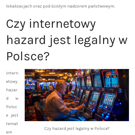
lokalizacjach oraz pod ścisłym nadzorem państwowym.
Czy internetowy
hazard jest legalny w
Polsce?
Intern
etowy
hazar
d w
Polsc
e jest
temat
Czy hazard jest legalny w Polsce?
em