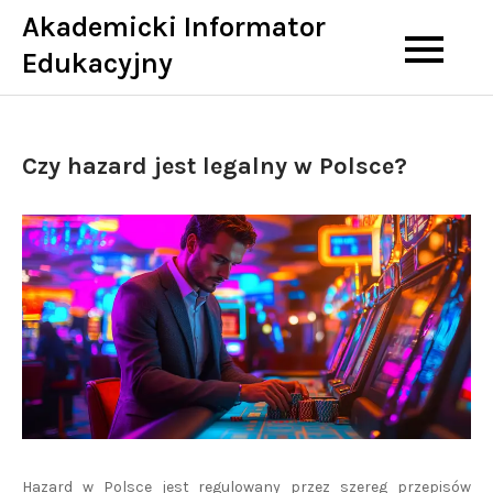
Skip
Akademicki Informator
to
Edukacyjny
content
Czy hazard jest legalny w Polsce?
Hazard w Polsce jest regulowany przez szereg przepisów