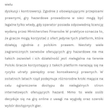
wielu
dyskusji i kontrowersji. Zgodnie z obowiązującymi przepisami
prawnymi, gry hazardowe prowadzone w sieci mogą być
legalne tylko wtedy, gdy operator posiada odpowiednią licencję
wydaną przez Ministerstwo Finansów. W praktyce oznacza to,
że gracze mogą korzystać z ofert jedynie tych platform, które
działają zgodnie z polskim prawem. Niestety wiele
zagranicznych serwisów oferujących gry hazardowe nie ma
takich zezwoleń i ich działalność jest nielegalna na terenie
Polski. Gracze korzystający z takich platform narażają się na
ryzyko utraty pieniędzy oraz konsekwencji prawnych. W
ostatnich latach rząd podejmuje różnorodne kroki mające na
celu ograniczenie dostępu do nielegalnych stron
internetowych oferujących hazard. Mimo to wiele osób
decyduje się na grę online z uwagi na wygodę oraz szeroki
wybór dostępnych gier.