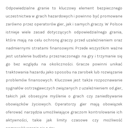
Odpowiedzialne granie to kluczowy element bezpiecznego
uczestnictwa w grach hazardowych i powinno być promowane
zarówno przez operatorów gier, jak i samych graczy. W Polsce
istnieje wiele zasad dotyczących odpowiedzialnego grania,
które mają na celu ochronę graczy przed uzależnieniem oraz
nadmiernymi stratami finansowymi. Przede wszystkim ważne
jest ustalenie budżetu przeznaczonego na gry i trzymanie się
go bez względu na okoliczności. Gracze powinni unikać
traktowania hazardu jako sposobu na zarobek lub rozwiązanie
problemów finansowych. Kluczowe jest także rozpoznawanie
sygnałów ostrzegawczych związanych z uzależnieniem od gier,
takich jak obsesyjne myślenie o grach czy zaniedbywanie
obowiązków życiowych. Operatorzy gier mają obowiązek
oferować narzędzia umożliwiające graczom kontrolowanie ich
aktywności, takie jak limity czasowe czy możliwość