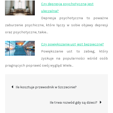
Czy depresja psychotyczna jest
uleczalna?
Depresja psychotyczna to poważne
zaburzenie psychiczne, które łączy w sobie objawy depresji
oraz psychotyczne, takie…
Czy powiększanie ust jest bezpieczne?
Powiększanie ust to zabieg, który
zyskuje na popularności wśród osób
pragnących poprawić swój wygląd. Wiele…
Nawigacja
Ile kosztuje przewodnik w Szczecinie?
wpisu
Ile trwa rozwód gdy są dzieci?