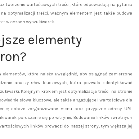
raz tworzenie wartościowych treści, które odpowiadają na pytania
 na optymalizacji treści. Ważnym elementem jest także budowa
ytet w oczach wyszukiwarek.
ejsze elementy
tron?
h elementów, które należy uwzględnić, aby osiągnąć zamierzone
dzenie analizy słów kluczowych, która pozwala zidentyfikować
yszukiwarki. Kolejnym krokiem jest optymalizacja treści na stronie
powiednie słowa kluczowe, ale także angażujące i wartościowe dla
enie; dobrze zorganizowane menu oraz przyjazne adresy URL
kiwarek poruszanie się po witrynie. Budowanie linków zwrotnych
wartościowych linków prowadzi do naszej strony, tym większa jej