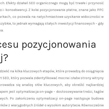
ch. Efekty działań SEO organicznego mogą być trwałe i przynosić
ci i konsekwencji. Z kolei pozycjonowanie płatne, znane jako PPC
iwarkach, co pozwala na natychmiastowe uzyskanie widoczności w
zybkie, to jednak wymagają stałych inwestycji finansowych – gdy
ka.
ocesu pozycjonowania
j?
ielić na kilka kluczowych etapów, które prowadzą do osiągnięcia
t SEO, który pozwala zidentyfikować mocne i słabe strony witryny
owadza się analizę słów kluczowych, aby określić najbardziej
etapem jest optymalizacja on-page – dostosowywanie treści, tagów
wych. Po zakończeniu optymalizacji on-page następuje budowa
inków z wiarygodnych źródeł o wysokim autorytecie. Równocześnie