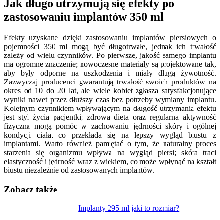
Jak długo utrzymują się efekty po
zastosowaniu implantów 350 ml
Efekty uzyskane dzięki zastosowaniu implantów piersiowych o
pojemności 350 ml mogą być długotrwałe, jednak ich trwałość
zależy od wielu czynników. Po pierwsze, jakość samego implantu
ma ogromne znaczenie; nowoczesne materiały są projektowane tak,
aby były odporne na uszkodzenia i miały długą żywotność.
Zazwyczaj producenci gwarantują trwałość swoich produktów na
okres od 10 do 20 lat, ale wiele kobiet zgłasza satysfakcjonujące
wyniki nawet przez dłuższy czas bez potrzeby wymiany implantu.
Kolejnym czynnikiem wpływającym na długość utrzymania efektu
jest styl życia pacjentki; zdrowa dieta oraz regularna aktywność
fizyczna mogą pomóc w zachowaniu jędrności skóry i ogólnej
kondycji ciała, co przekłada się na lepszy wygląd biustu z
implantami. Warto również pamiętać o tym, że naturalny proces
starzenia się organizmu wpływa na wygląd piersi; skóra traci
elastyczność i jędrność wraz z wiekiem, co może wpłynąć na kształt
biustu niezależnie od zastosowanych implantów.
Zobacz także
Nawigacja
Implanty 295 ml jaki to rozmiar?