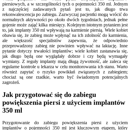
piersiowych, a w szczególności tych o pojemności 350 ml. Jednym
z najczęściej zadawanych pytań jest to, jak długo trwa
rekonwalescencja po zabiegu. Zazwyczaj pacjentki mogą wrócić do
normalnych aktywności po około dwóch tygodniach, jednak pełne
gojenie może zająć kilka miesięcy. Kolejnym istotnym pytaniem jest
to, jak implanty 350 ml wpływają na karmienie piersią. Wiele kobiet
obawia się, że zabieg może wpłynąć na ich zdolność do karmienia,
ale większość specjalistów zapewnia, że odpowiednio
przeprowadzony zabieg nie powinien wpływać na laktację. Inne
pytanie dotyczy trwałości implantów; wiele kobiet zastanawia się,
jak długo będą one wyglądały dobrze i czy będą wymagały
wymiany. Z reguły implanty mają długą żywotność, ale zaleca się
regularne kontrole u lekarza w celu monitorowania ich stanu. Warto
również zapytać o ryzyko powikłań związanych z zabiegiem;
chociaż są one rzadkie, warto być świadomym potencjalnych
zagrożeń.
Jak przygotować się do zabiegu
powiększenia piersi z użyciem implantów
350 ml
Przygotowanie do zabiegu powiększenia piersi z użyciem
implantów o pojemności 350 ml jest kluczowym etapem, który