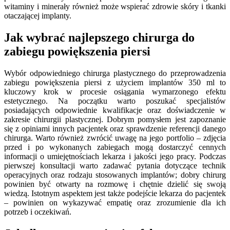
witaminy i minerały również może wspierać zdrowie skóry i tkanki
otaczającej implanty.
Jak wybrać najlepszego chirurga do
zabiegu powiększenia piersi
Wybór odpowiedniego chirurga plastycznego do przeprowadzenia
zabiegu powiększenia piersi z użyciem implantów 350 ml to
kluczowy krok w procesie osiągania wymarzonego efektu
estetycznego. Na początku warto poszukać specjalistów
posiadających odpowiednie kwalifikacje oraz doświadczenie w
zakresie chirurgii plastycznej. Dobrym pomysłem jest zapoznanie
się z opiniami innych pacjentek oraz sprawdzenie referencji danego
chirurga. Warto również zwrócić uwagę na jego portfolio – zdjęcia
przed i po wykonanych zabiegach mogą dostarczyć cennych
informacji o umiejętnościach lekarza i jakości jego pracy. Podczas
pierwszej konsultacji warto zadawać pytania dotyczące technik
operacyjnych oraz rodzaju stosowanych implantów; dobry chirurg
powinien być otwarty na rozmowę i chętnie dzielić się swoją
wiedzą. Istotnym aspektem jest także podejście lekarza do pacjentek
– powinien on wykazywać empatię oraz zrozumienie dla ich
potrzeb i oczekiwań.