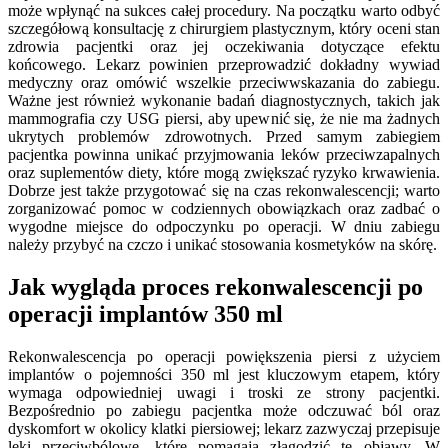
może wpłynąć na sukces całej procedury. Na początku warto odbyć
szczegółową konsultację z chirurgiem plastycznym, który oceni stan
zdrowia pacjentki oraz jej oczekiwania dotyczące efektu
końcowego. Lekarz powinien przeprowadzić dokładny wywiad
medyczny oraz omówić wszelkie przeciwwskazania do zabiegu.
Ważne jest również wykonanie badań diagnostycznych, takich jak
mammografia czy USG piersi, aby upewnić się, że nie ma żadnych
ukrytych problemów zdrowotnych. Przed samym zabiegiem
pacjentka powinna unikać przyjmowania leków przeciwzapalnych
oraz suplementów diety, które mogą zwiększać ryzyko krwawienia.
Dobrze jest także przygotować się na czas rekonwalescencji; warto
zorganizować pomoc w codziennych obowiązkach oraz zadbać o
wygodne miejsce do odpoczynku po operacji. W dniu zabiegu
należy przybyć na czczo i unikać stosowania kosmetyków na skórę.
Jak wygląda proces rekonwalescencji po
operacji implantów 350 ml
Rekonwalescencja po operacji powiększenia piersi z użyciem
implantów o pojemności 350 ml jest kluczowym etapem, który
wymaga odpowiedniej uwagi i troski ze strony pacjentki.
Bezpośrednio po zabiegu pacjentka może odczuwać ból oraz
dyskomfort w okolicy klatki piersiowej; lekarz zazwyczaj przepisuje
leki przeciwbólowe, które pomagają złagodzić te objawy. W