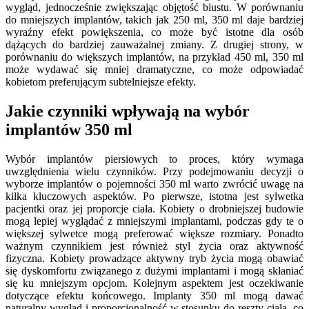
wygląd, jednocześnie zwiększając objętość biustu. W porównaniu
do mniejszych implantów, takich jak 250 ml, 350 ml daje bardziej
wyraźny efekt powiększenia, co może być istotne dla osób
dążących do bardziej zauważalnej zmiany. Z drugiej strony, w
porównaniu do większych implantów, na przykład 450 ml, 350 ml
może wydawać się mniej dramatyczne, co może odpowiadać
kobietom preferującym subtelniejsze efekty.
Jakie czynniki wpływają na wybór
implantów 350 ml
Wybór implantów piersiowych to proces, który wymaga
uwzględnienia wielu czynników. Przy podejmowaniu decyzji o
wyborze implantów o pojemności 350 ml warto zwrócić uwagę na
kilka kluczowych aspektów. Po pierwsze, istotna jest sylwetka
pacjentki oraz jej proporcje ciała. Kobiety o drobniejszej budowie
mogą lepiej wyglądać z mniejszymi implantami, podczas gdy te o
większej sylwetce mogą preferować większe rozmiary. Ponadto
ważnym czynnikiem jest również styl życia oraz aktywność
fizyczna. Kobiety prowadzące aktywny tryb życia mogą obawiać
się dyskomfortu związanego z dużymi implantami i mogą skłaniać
się ku mniejszym opcjom. Kolejnym aspektem jest oczekiwanie
dotyczące efektu końcowego. Implanty 350 ml mogą dawać
naturalny wygląd i proporcjonalność w stosunku do reszty ciała, co