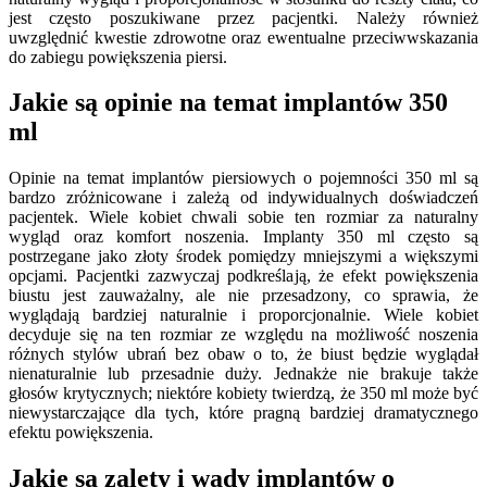
jest często poszukiwane przez pacjentki. Należy również
uwzględnić kwestie zdrowotne oraz ewentualne przeciwwskazania
do zabiegu powiększenia piersi.
Jakie są opinie na temat implantów 350
ml
Opinie na temat implantów piersiowych o pojemności 350 ml są
bardzo zróżnicowane i zależą od indywidualnych doświadczeń
pacjentek. Wiele kobiet chwali sobie ten rozmiar za naturalny
wygląd oraz komfort noszenia. Implanty 350 ml często są
postrzegane jako złoty środek pomiędzy mniejszymi a większymi
opcjami. Pacjentki zazwyczaj podkreślają, że efekt powiększenia
biustu jest zauważalny, ale nie przesadzony, co sprawia, że
wyglądają bardziej naturalnie i proporcjonalnie. Wiele kobiet
decyduje się na ten rozmiar ze względu na możliwość noszenia
różnych stylów ubrań bez obaw o to, że biust będzie wyglądał
nienaturalnie lub przesadnie duży. Jednakże nie brakuje także
głosów krytycznych; niektóre kobiety twierdzą, że 350 ml może być
niewystarczające dla tych, które pragną bardziej dramatycznego
efektu powiększenia.
Jakie są zalety i wady implantów o