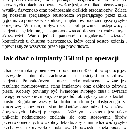
pierwszych dniach po operacji ważne jest, aby unikać intensywnego
wysiłku fizycznego oraz podnoszenia ciężkich przedmiotów. Zaleca
się noszenie specjalnego biustonosza wspierającego przez kilka
tygodni, co pomoże w stabilizacji implantów oraz zmniejszy ryzyko
obrzęków. W miarę upływu czasu ból powinien ustępować, a
pacjentka będzie mogła stopniowo wracać do swoich codziennych
aktywności. Warto jednak pamiętać o regularnych wizytach
kontrolnych u chirurga plastycznego, który oceni postęp gojenia i
upewni się, że wszystko przebiega prawidłowo.
Jak dbać o implanty 350 ml po operacji
Dbanie o implanty piersiowe o pojemności 350 ml po operacji jest
niezwykle istotne dla zachowania ich estetyki oraz zdrowia
pacjentki. Po zakończeniu procesu rekonwalescencji ważne jest
regularne monitorowanie stanu implantów oraz ogólnego zdrowia
piersi. Kobiety powinny być świadome swojego ciała i zwracać
uwagę na wszelkie zmiany, takie jak ból, obrzęk czy zmiana kształtu
biustu. Regularne wizyty kontrolne u chirurga plastycznego są
kluczowe; lekarz oceni stan implantów oraz udzieli wskazówek
dotyczących dalszej pielęgnacji. Ważnym aspektem jest także
unikanie nadmiernego opalania się oraz stosowanie filtrów
przeciwsłonecznych w okolicy dekoltu, aby zminimalizować ryzyko
przebarwień skóry wokół implantów. Odpowiednia dieta bogata w