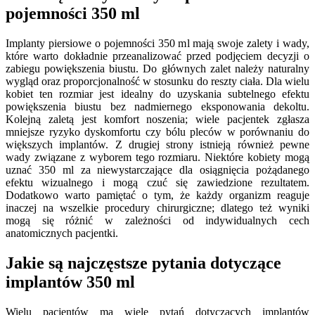
pojemności 350 ml
Implanty piersiowe o pojemności 350 ml mają swoje zalety i wady,
które warto dokładnie przeanalizować przed podjęciem decyzji o
zabiegu powiększenia biustu. Do głównych zalet należy naturalny
wygląd oraz proporcjonalność w stosunku do reszty ciała. Dla wielu
kobiet ten rozmiar jest idealny do uzyskania subtelnego efektu
powiększenia biustu bez nadmiernego eksponowania dekoltu.
Kolejną zaletą jest komfort noszenia; wiele pacjentek zgłasza
mniejsze ryzyko dyskomfortu czy bólu pleców w porównaniu do
większych implantów. Z drugiej strony istnieją również pewne
wady związane z wyborem tego rozmiaru. Niektóre kobiety mogą
uznać 350 ml za niewystarczające dla osiągnięcia pożądanego
efektu wizualnego i mogą czuć się zawiedzione rezultatem.
Dodatkowo warto pamiętać o tym, że każdy organizm reaguje
inaczej na wszelkie procedury chirurgiczne; dlatego też wyniki
mogą się różnić w zależności od indywidualnych cech
anatomicznych pacjentki.
Jakie są najczęstsze pytania dotyczące
implantów 350 ml
Wielu pacjentów ma wiele pytań dotyczących implantów