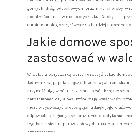
nadmierna ilość promieniowania może uszkodzić skór
górnych dróg oddechowych oraz inne choroby wiru
podatności na wirus opryszczki. Osoby z prze
autoimmunologiczne, również są bardziej narażone na 
Jakie domowe sp
zastosować w walc
W walce z opryszczką warto rozważyć także domowe 
Jednym z najpopularniejszych domowych remedium je
przynieść ulgę w bólu oraz zmniejszyć obrzęk. Można r
herbacianego czy aloes, które mają właściwości prz
może przyspieszyć proces gojenia dzięki jego właści
odpowiednią higienę rąk oraz unikać dotykania zmi
regularne picie naparów ziołowych, takich jak rumi