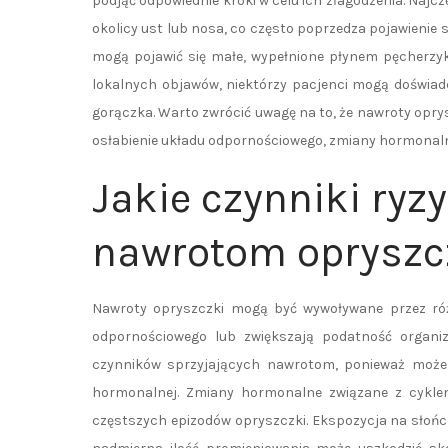
podjąć odpowiednie kroki w celu ich złagodzenia. Najc
okolicy ust lub nosa, co często poprzedza pojawienie
mogą pojawić się małe, wypełnione płynem pęcherzyk
lokalnych objawów, niektórzy pacjenci mogą doświadc
gorączka. Warto zwrócić uwagę na to, że nawroty oprys
osłabienie układu odpornościowego, zmiany hormonaln
Jakie czynniki ryz
nawrotom opryszc
Nawroty opryszczki mogą być wywoływane przez różn
odpornościowego lub zwiększają podatność organiz
czynników sprzyjających nawrotom, ponieważ może 
hormonalnej. Zmiany hormonalne związane z cykle
częstszych epizodów opryszczki. Ekspozycja na słońc