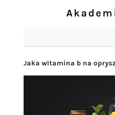
Skip
Akademi
to
content
Jaka witamina b na oprys