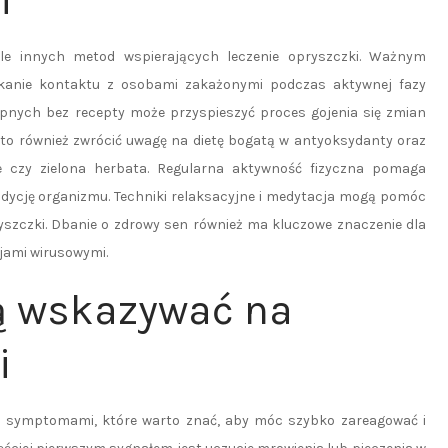
i
ele innych metod wspierających leczenie opryszczki. Ważnym
ikanie kontaktu z osobami zakażonymi podczas aktywnej fazy
pnych bez recepty może przyspieszyć proces gojenia się zmian
rto również zwrócić uwagę na dietę bogatą w antyoksydanty oraz
we czy zielona herbata. Regularna aktywność fizyczna pomaga
dycję organizmu. Techniki relaksacyjne i medytacja mogą pomóc
ryszczki. Dbanie o zdrowy sen również ma kluczowe znaczenie dla
cjami wirusowymi.
ą wskazywać na
i
i symptomami, które warto znać, aby móc szybko zareagować i