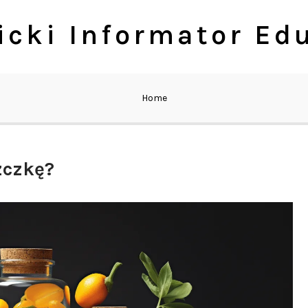
cki Informator Ed
Home
zczkę?