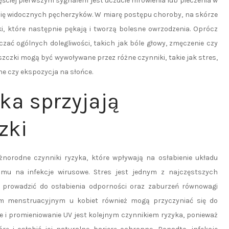
zęściej pierwszym sygnałem jest uczucie mrowienia lub pieczenia w
 się widocznych pęcherzyków. W miarę postępu choroby, na skórze
i, które następnie pękają i tworzą bolesne owrzodzenia. Oprócz
zać ogólnych dolegliwości, takich jak bóle głowy, zmęczenie czy
zczki mogą być wywoływane przez różne czynniki, takie jak stres,
e czy ekspozycja na słońce.
yka sprzyjają
zki
orodne czynniki ryzyka, które wpływają na osłabienie układu
mu na infekcje wirusowe. Stres jest jednym z najczęstszych
prowadzić do osłabienia odporności oraz zaburzeń równowagi
m menstruacyjnym u kobiet również mogą przyczyniać się do
e i promieniowanie UV jest kolejnym czynnikiem ryzyka, ponieważ