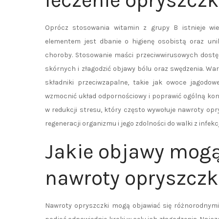
leczenie opryszczk
Oprócz stosowania witamin z grupy B istnieje wi
elementem jest dbanie o higienę osobistą oraz un
choroby. Stosowanie maści przeciwwirusowych dostę
skórnych i złagodzić objawy bólu oraz swędzenia. Wa
składniki przeciwzapalne, takie jak owoce jagodo
wzmocnić układ odpornościowy i poprawić ogólną kon
w redukcji stresu, który często wywołuje nawroty op
regeneracji organizmu i jego zdolności do walki z infek
Jakie objawy mog
nawroty opryszczk
Nawroty opryszczki mogą objawiać się różnorodnym