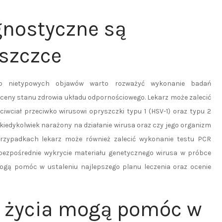
gnostyczne są
yszczce
b nietypowych objawów warto rozważyć wykonanie badań
oceny stanu zdrowia układu odpornościowego. Lekarz może zalecić
iwciał przeciwko wirusowi opryszczki typu 1 (HSV-1) oraz typu 2
ł kiedykolwiek narażony na działanie wirusa oraz czy jego organizm
przypadkach lekarz może również zalecić wykonanie testu PCR
bezpośrednie wykrycie materiału genetycznego wirusa w próbce
mogą pomóc w ustaleniu najlepszego planu leczenia oraz ocenie
u życia mogą pomóc w