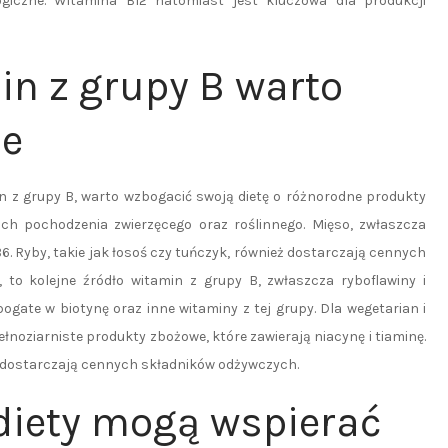
giczne. Witamina B12 natomiast jest kluczowa dla produkcji
in z grupy B warto
ie
n z grupy B, warto wzbogacić swoją dietę o różnorodne produkty
ch pochodzenia zwierzęcego oraz roślinnego. Mięso, zwłaszcza
. Ryby, takie jak łosoś czy tuńczyk, również dostarczają cennych
 to kolejne źródło witamin z grupy B, zwłaszcza ryboflawiny i
ogate w biotynę oraz inne witaminy z tej grupy. Dla wegetarian i
oziarniste produkty zbożowe, które zawierają niacynę i tiaminę.
że dostarczają cennych składników odżywczych.
diety mogą wspierać