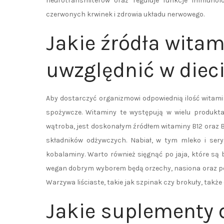
neurotransmiterów oraz reguluje funkcje immunolo
czerwonych krwinek i zdrowia układu nerwowego.
Jakie źródła witam
uwzględnić w diec
Aby dostarczyć organizmowi odpowiednią ilość witami
spożywcze. Witaminy te występują w wielu produkta
wątroba, jest doskonałym źródłem witaminy B12 oraz B6
składników odżywczych. Nabiał, w tym mleko i sery,
kobalaminy. Warto również sięgnąć po jaja, które są b
wegan dobrym wyborem będą orzechy, nasiona oraz pełn
Warzywa liściaste, takie jak szpinak czy brokuły, tak
Jakie suplementy 