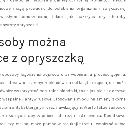
ę i osłabić jej naturalną barierę ochronną. Ponadto, infekcje
sowe mogą prowadzić do osłabienia organizmu i zwiększonej
wlekłymi schorzeniami, takimi jak cukrzyca czy choroby
nawroty opryszczki.
osoby można
e z opryszczką
sposoby łagodzenia objawów oraz wspierania procesu gojenia.
st stosowanie zimnych okładów na dotknięte miejsca, co może
ównież wykorzystać naturalne składniki, takie jak olejek z drzewa
eciwzapalne i antywirusowe. Stosowanie miodu na zmiany skórne
wościom antybakteryjnym oraz nawilżającym. Warto także zadbać o
an skórnych, aby zapobiec ich rozprzestrzenieniu. Dodatkowo
anek czy melisa, może pomóc w redukcji stresu i wspierać układ