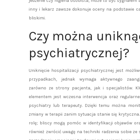
jedzenie czy higiena osobista, może to być sygnałem
inny i lekarz zawsze dokonuje oceny na podstawie c
bliskimi.
Czy można uniknąć
psychiatrycznej?
Uniknięcie hospitalizacji psychiatrycznej jest możliw
przypadkach, jednak wymaga aktywnego zaang
zarówno ze strony pacjenta, jak i specjalistów. 
elementem jest wczesna interwencja oraz regularne
psychiatry lub terapeuty. Dzięki temu można moni
zmiany w terapii zanim sytuacja stanie się krytyczna.
rolę; bliscy mogą pomóc w identyfikacji objawów o
również zwrócić uwagę na techniki radzenia sobie z