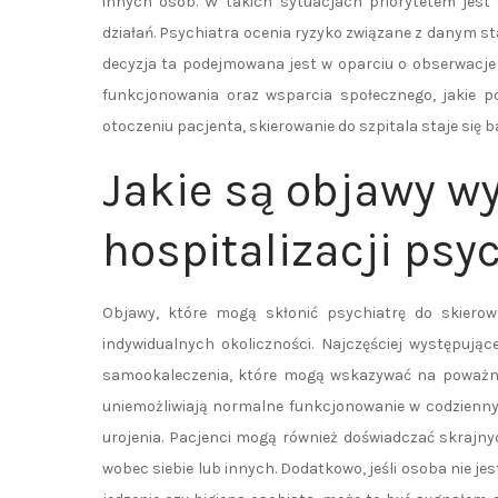
innych osób. W takich sytuacjach priorytetem jes
działań. Psychiatra ocenia ryzyko związane z danym s
decyzja ta podejmowana jest w oparciu o obserwacje
funkcjonowania oraz wsparcia społecznego, jakie 
otoczeniu pacjenta, skierowanie do szpitala staje się
Jakie są objawy 
hospitalizacji psy
Objawy, które mogą skłonić psychiatrę do skierow
indywidualnych okoliczności. Najczęściej występuj
samookaleczenia, które mogą wskazywać na poważny 
uniemożliwiają normalne funkcjonowanie w codzienny
urojenia. Pacjenci mogą również doświadczać skrajn
wobec siebie lub innych. Dodatkowo, jeśli osoba nie je