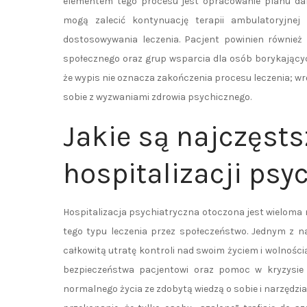
elementem tego procesu jest opracowanie planu dals
mogą zalecić kontynuację terapii ambulatoryjnej
dostosowywania leczenia. Pacjent powinien równie
społecznego oraz grup wsparcia dla osób borykający
że wypis nie oznacza zakończenia procesu leczenia; w
sobie z wyzwaniami zdrowia psychicznego.
Jakie są najczęsts
hospitalizacji psy
Hospitalizacja psychiatryczna otoczona jest wieloma
tego typu leczenia przez społeczeństwo. Jednym z n
całkowitą utratę kontroli nad swoim życiem i wolnością
bezpieczeństwa pacjentowi oraz pomoc w kryzysie
normalnego życia ze zdobytą wiedzą o sobie i narzędz