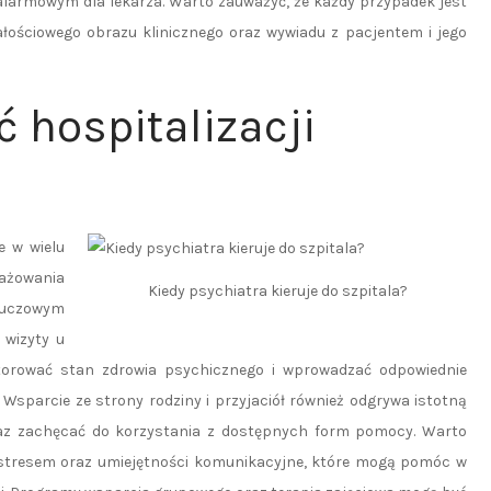
 alarmowym dla lekarza. Warto zauważyć, że każdy przypadek jest
ałościowego obrazu klinicznego oraz wywiadu z pacjentem i jego
 hospitalizacji
e w wielu
ażowania
Kiedy psychiatra kieruje do szpitala?
Kluczowym
 wizyty u
torować stan zdrowia psychicznego i wprowadzać odpowiednie
 Wsparcie ze strony rodziny i przyjaciół również odgrywa istotną
raz zachęcać do korzystania z dostępnych form pomocy. Warto
e stresem oraz umiejętności komunikacyjne, które mogą pomóc w