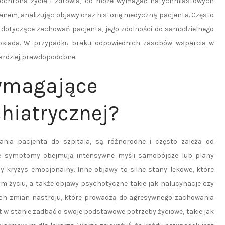
t ochrona życia i zdrowia, co może wymagać natychmiastowych
tanem, analizując objawy oraz historię medyczną pacjenta. Często
 dotyczące zachowań pacjenta, jego zdolności do samodzielnego
posiada. W przypadku braku odpowiednich zasobów wsparcia w
 bardziej prawdopodobne.
wymagające
chiatrycznej?
ania pacjenta do szpitala, są różnorodne i często zależą od
ące symptomy obejmują intensywne myśli samobójcze lub plany
kryzys emocjonalny. Inne objawy to silne stany lękowe, które
m życiu, a także objawy psychotyczne takie jak halucynacje czy
ych zmian nastroju, które prowadzą do agresywnego zachowania
st w stanie zadbać o swoje podstawowe potrzeby życiowe, takie jak