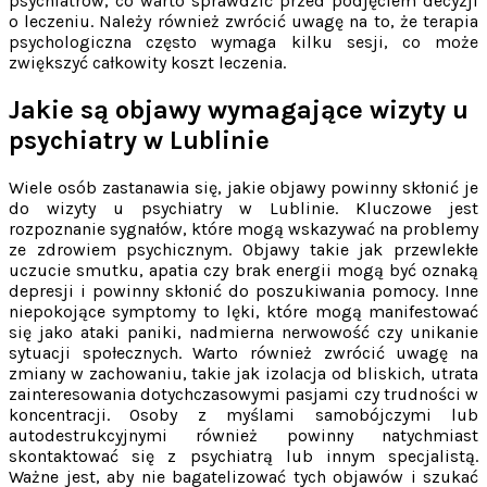
psychiatrów, co warto sprawdzić przed podjęciem decyzji
o leczeniu. Należy również zwrócić uwagę na to, że terapia
psychologiczna często wymaga kilku sesji, co może
zwiększyć całkowity koszt leczenia.
Jakie są objawy wymagające wizyty u
psychiatry w Lublinie
Wiele osób zastanawia się, jakie objawy powinny skłonić je
do wizyty u psychiatry w Lublinie. Kluczowe jest
rozpoznanie sygnałów, które mogą wskazywać na problemy
ze zdrowiem psychicznym. Objawy takie jak przewlekłe
uczucie smutku, apatia czy brak energii mogą być oznaką
depresji i powinny skłonić do poszukiwania pomocy. Inne
niepokojące symptomy to lęki, które mogą manifestować
się jako ataki paniki, nadmierna nerwowość czy unikanie
sytuacji społecznych. Warto również zwrócić uwagę na
zmiany w zachowaniu, takie jak izolacja od bliskich, utrata
zainteresowania dotychczasowymi pasjami czy trudności w
koncentracji. Osoby z myślami samobójczymi lub
autodestrukcyjnymi również powinny natychmiast
skontaktować się z psychiatrą lub innym specjalistą.
Ważne jest, aby nie bagatelizować tych objawów i szukać