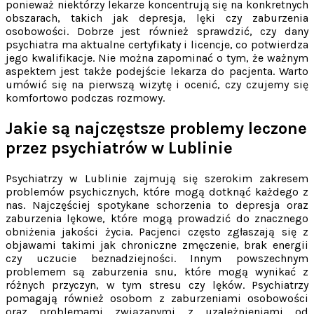
ponieważ niektórzy lekarze koncentrują się na konkretnych
obszarach, takich jak depresja, lęki czy zaburzenia
osobowości. Dobrze jest również sprawdzić, czy dany
psychiatra ma aktualne certyfikaty i licencje, co potwierdza
jego kwalifikacje. Nie można zapominać o tym, że ważnym
aspektem jest także podejście lekarza do pacjenta. Warto
umówić się na pierwszą wizytę i ocenić, czy czujemy się
komfortowo podczas rozmowy.
Jakie są najczęstsze problemy leczone
przez psychiatrów w Lublinie
Psychiatrzy w Lublinie zajmują się szerokim zakresem
problemów psychicznych, które mogą dotknąć każdego z
nas. Najczęściej spotykane schorzenia to depresja oraz
zaburzenia lękowe, które mogą prowadzić do znacznego
obniżenia jakości życia. Pacjenci często zgłaszają się z
objawami takimi jak chroniczne zmęczenie, brak energii
czy uczucie beznadziejności. Innym powszechnym
problemem są zaburzenia snu, które mogą wynikać z
różnych przyczyn, w tym stresu czy lęków. Psychiatrzy
pomagają również osobom z zaburzeniami osobowości
oraz problemami związanymi z uzależnieniami od