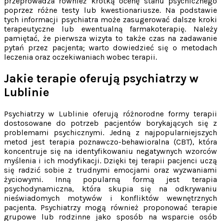
przeprowadza również krótką ocenę stanu psychicznego
poprzez różne testy lub kwestionariusze. Na podstawie
tych informacji psychiatra może zasugerować dalsze kroki
terapeutyczne lub ewentualną farmakoterapię. Należy
pamiętać, że pierwsza wizyta to także czas na zadawanie
pytań przez pacjenta; warto dowiedzieć się o metodach
leczenia oraz oczekiwaniach wobec terapii.
Jakie terapie oferują psychiatrzy w
Lublinie
Psychiatrzy w Lublinie oferują różnorodne formy terapii
dostosowane do potrzeb pacjentów borykających się z
problemami psychicznymi. Jedną z najpopularniejszych
metod jest terapia poznawczo-behawioralna (CBT), która
koncentruje się na identyfikowaniu negatywnych wzorców
myślenia i ich modyfikacji. Dzięki tej terapii pacjenci uczą
się radzić sobie z trudnymi emocjami oraz wyzwaniami
życiowymi. Inną popularną formą jest terapia
psychodynamiczna, która skupia się na odkrywaniu
nieświadomych motywów i konfliktów wewnętrznych
pacjenta. Psychiatrzy mogą również proponować terapie
grupowe lub rodzinne jako sposób na wsparcie osób