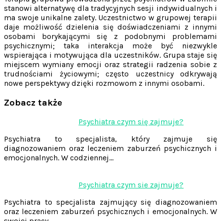
stanowi alternatywę dla tradycyjnych sesji indywidualnych i
ma swoje unikalne zalety. Uczestnictwo w grupowej terapii
daje możliwość dzielenia się doświadczeniami z innymi
osobami borykającymi się z podobnymi problemami
psychicznymi; taka interakcja może być niezwykle
wspierająca i motywująca dla uczestników. Grupa staje się
miejscem wymiany emocji oraz strategii radzenia sobie z
trudnościami życiowymi; często uczestnicy odkrywają
nowe perspektywy dzięki rozmowom z innymi osobami.
Zobacz także
Nawigacja
Psychiatra czym się zajmuje?
wpisu
Psychiatra to specjalista, który zajmuje się
diagnozowaniem oraz leczeniem zaburzeń psychicznych i
emocjonalnych. W codziennej…
Psychiatra czym sie zajmuje?
Psychiatra to specjalista zajmujący się diagnozowaniem
oraz leczeniem zaburzeń psychicznych i emocjonalnych. W
swojej pracy…