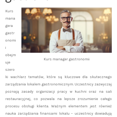
Kurs
mana
gera
gastr
onomi
i
obejm
Kurs manager gastronomii
uje
szero
ki wachlarz tematów, które są kluczowe dla skutecznego
zarządzania lokalem gastronomicznym. Uczestnicy zazwyczaj
poznają zasady organizacji pracy w kuchni oraz na sali
restauracyjnej, co pozwala na lepsze zrozumienie całego
procesu obsługi klienta. Ważnym elementem jest również
nauka zarządzania finansami lokalu – uczestnicy dowiadują