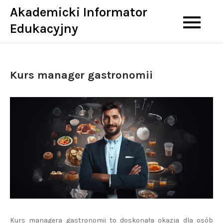
Skip
Akademicki Informator
to
Edukacyjny
content
Kurs manager gastronomii
Kurs managera gastronomii to doskonała okazja dla osób