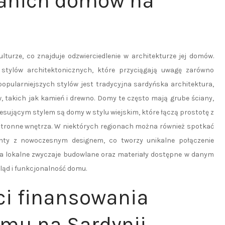
tanich domów na
ulturze, co znajduje odzwierciedlenie w architekturze jej domów.
stylów architektonicznych, które przyciągają uwagę zarówno
popularniejszych stylów jest tradycyjna sardyńska architektura,
, takich jak kamień i drewno. Domy te często mają grube ściany,
resującym stylem są domy w stylu wiejskim, które łączą prostotę z
estronne wnętrza. W niektórych regionach można również spotkać
enty z nowoczesnym designem, co tworzy unikalne połączenie
 na lokalne zwyczaje budowlane oraz materiały dostępne w danym
ląd i funkcjonalność domu.
ci finansowania
mu na Sardynii