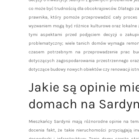
co może być trudnością dla obcokrajowców. Dlatego za
prawnika, który pomoże przeprowadzić cały proces
wyzwaniem mogą być różnice kulturowe oraz lokalne 
tymi aspektami przed podjęciem decyzji o zakup
problematyczny; wiele tanich domów wymaga remontu
czasem potrzebnym na przeprowadzenie prac bud
dotyczących zagospodarowania przestrzennego oraz 
dotyczące budowy nowych obiektów czy renowacji ist
Jakie są opinie m
domach na Sardyn
Mieszkańcy Sardynii mają różnorodne opinie na tem
docenia fakt, że takie nieruchomości przyciągają i
gospodarki i infrastruktury. Tanie domy często s