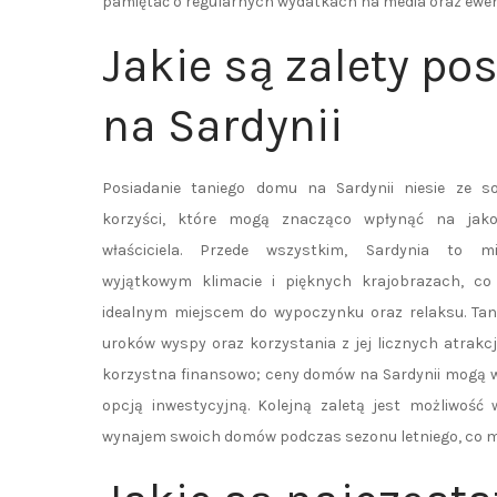
pamiętać o regularnych wydatkach na media oraz ewe
Jakie są zalety p
na Sardynii
Posiadanie taniego domu na Sardynii niesie ze so
korzyści, które mogą znacząco wpłynąć na jako
właściciela. Przede wszystkim, Sardynia to m
wyjątkowym klimacie i pięknych krajobrazach, co 
idealnym miejscem do wypoczynku oraz relaksu. Ta
uroków wyspy oraz korzystania z jej licznych atrak
korzystna finansowo; ceny domów na Sardynii mogą wz
opcją inwestycyjną. Kolejną zaletą jest możliwość
wynajem swoich domów podczas sezonu letniego, co m