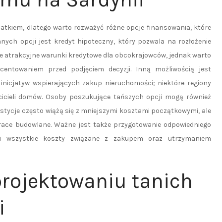
tkiem, dlatego warto rozważyć różne opcje finansowania, które
anych opcji jest kredyt hipoteczny, który pozwala na rozłożenie
je atrakcyjne warunki kredytowe dla obcokrajowców, jednak warto
entowaniem przed podjęciem decyzji. Inną możliwością jest
nicjatyw wspierających zakup nieruchomości; niektóre regiony
cicieli domów. Osoby poszukujące tańszych opcji mogą również
stycje często wiążą się z mniejszymi kosztami początkowymi, ale
ce budowlane. Ważne jest także przygotowanie odpowiedniego
ni wszystkie koszty związane z zakupem oraz utrzymaniem
projektowaniu tanich
i