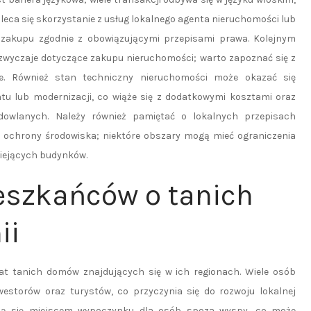
leca się skorzystanie z usług lokalnego agenta nieruchomości lub
 zakupu zgodnie z obowiązującymi przepisami prawa. Kolejnym
zwyczaje dotyczące zakupu nieruchomości; warto zapoznać się z
ie. Również stan techniczny nieruchomości może okazać się
 lub modernizacji, co wiąże się z dodatkowymi kosztami oraz
owlanych. Należy również pamiętać o lokalnych przepisach
ochrony środowiska; niektóre obszary mogą mieć ograniczenia
niejących budynków.
ieszkańców o tanich
ii
at tanich domów znajdujących się w ich regionach. Wiele osób
nwestorów oraz turystów, co przyczynia się do rozwoju lokalnej
tają się miejscem wypoczynku dla osób spoza wyspy, co może