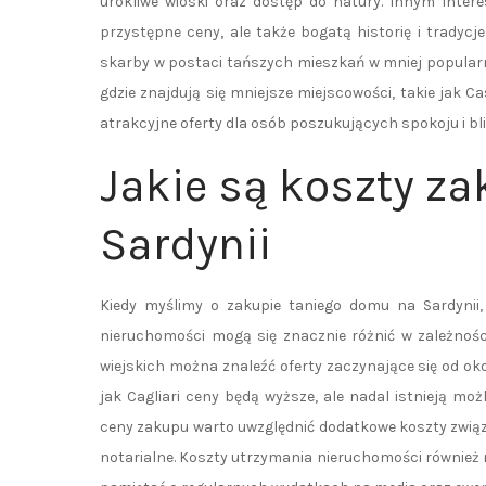
urokliwe wioski oraz dostęp do natury. Innym interes
przystępne ceny, ale także bogatą historię i tradycje
skarby w postaci tańszych mieszkań w mniej popular
gdzie znajdują się mniejsze miejscowości, takie jak C
atrakcyjne oferty dla osób poszukujących spokoju i bli
Jakie są koszty z
Sardynii
Kiedy myślimy o zakupie taniego domu na Sardynii
nieruchomości mogą się znacznie różnić w zależnośc
wiejskich można znaleźć oferty zaczynające się od o
jak Cagliari ceny będą wyższe, ale nadal istnieją 
ceny zakupu warto uwzględnić dodatkowe koszty związa
notarialne. Koszty utrzymania nieruchomości również mo