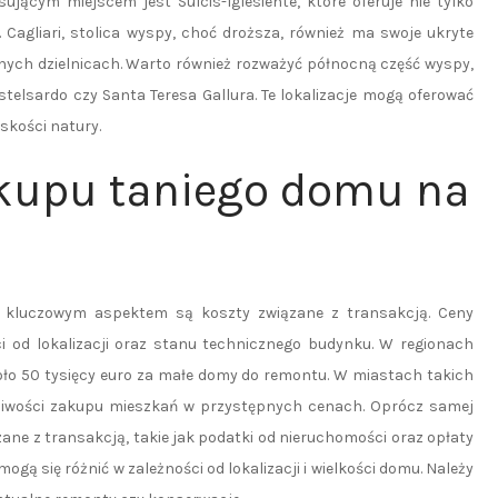
ującym miejscem jest Sulcis-Iglesiente, które oferuje nie tylko
. Cagliari, stolica wyspy, choć droższa, również ma swoje ukryte
nych dzielnicach. Warto również rozważyć północną część wyspy,
astelsardo czy Santa Teresa Gallura. Te lokalizacje mogą oferować
skości natury.
akupu taniego domu na
, kluczowym aspektem są koszty związane z transakcją. Ceny
i od lokalizacji oraz stanu technicznego budynku. W regionach
koło 50 tysięcy euro za małe domy do remontu. W miastach takich
możliwości zakupu mieszkań w przystępnych cenach. Oprócz samej
ne z transakcją, takie jak podatki od nieruchomości oraz opłaty
gą się różnić w zależności od lokalizacji i wielkości domu. Należy