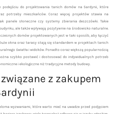
podejściu do projektowania tanich domów na Sardynii, które
raz potrzeby mieszkańców. Coraz więcej projektów stawia na
jak panele słoneczne czy systemy zbierania deszczówki. Takie
 budynku, ale także wpływają pozytywnie na środowisko naturalne.
woczesnych domów projektowanych jest w taki sposób, aby łączyć
. Duże okna oraz tarasy stają się standardem w projektach tanich
ralnego światła i widoków. Ponadto coraz większą popularnością
można szybko postawić i dostosować do indywidualnych potrzeb
ekonomiczne i ekologiczne niż tradycyjne metody budowy.
 związane z zakupem
ardynii
ieloma wyzwaniami, które warto mieć na uwadze przed podjęciem
t bariera językowa; wiele transakcji odbywa się w języku włoskim,