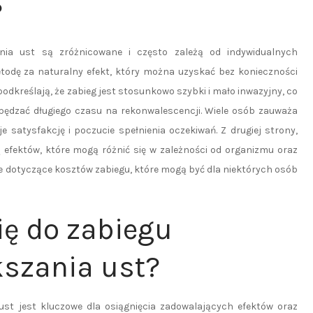
?
nia ust są zróżnicowane i często zależą od indywidualnych
etodę za naturalny efekt, który można uzyskać bez konieczności
podkreślają, że zabieg jest stosunkowo szybki i mało inwazyjny, co
spędzać długiego czasu na rekonwalescencji. Wiele osób zauważa
e satysfakcję i poczucie spełnienia oczekiwań. Z drugiej strony,
 efektów, które mogą różnić się w zależności od organizmu oraz
nie dotyczące kosztów zabiegu, które mogą być dla niektórych osób
ię do zabiegu
szania ust?
st jest kluczowe dla osiągnięcia zadowalających efektów oraz