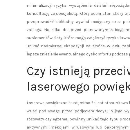
minimalizacji ryzyka wystąpienia działań niepożą
konsultację ze specjalistą, który oceni stan skóry o
przeprowadzić dokładny wywiad medyczny oraz po
zabiegu. Na kilka dni przed planowanym zabiegiem
suplementów diety, które mogą zwiększyć ryzyko krwawi
unikać nadmiernej ekspozycji na słońce. W dniu zab
lepsze zniesienie ewentualnego dyskomfortu podczas 
Czy istnieją prze
laserowego powięk
Laserowe powiększanie ust, mimo że jest stosunkowo 
wziąć pod uwagę przed podjęciem decyzji o jego wyk
różowaty czy egzema, powinny unikać tego typu proc
aktywnymi infekcjami wirusowymi lub bakteryjnym