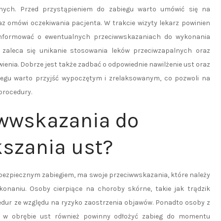
danych. Przed przystąpieniem do zabiegu warto umówić się na
raz omówi oczekiwania pacjenta. W trakcie wizyty lekarz powinien
informować o ewentualnych przeciwwskazaniach do wykonania
 zaleca się unikanie stosowania leków przeciwzapalnych oraz
enia. Dobrze jest także zadbać o odpowiednie nawilżenie ust oraz
iegu warto przyjść wypoczętym i zrelaksowanym, co pozwoli na
procedury.
ciwwskazania do
szania ust?
bezpiecznym zabiegiem, ma swoje przeciwwskazania, które należy
onaniu. Osoby cierpiące na choroby skórne, takie jak trądzik
edur ze względu na ryzyko zaostrzenia objawów. Ponadto osoby z
i w obrębie ust również powinny odłożyć zabieg do momentu