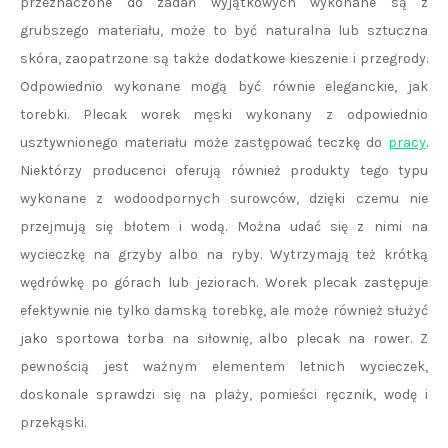
przeznaczone do zadań wyjątkowych wykonane są z
grubszego materiału, może to być naturalna lub sztuczna
skóra, zaopatrzone są także dodatkowe kieszenie i przegrody.
Odpowiednio wykonane mogą być równie eleganckie, jak
torebki. Plecak worek męski wykonany z odpowiednio
usztywnionego materiału może zastępować teczkę do
pracy
.
Niektórzy producenci oferują również produkty tego typu
wykonane z wodoodpornych surowców, dzięki czemu nie
przejmują się błotem i wodą. Można udać się z nimi na
wycieczkę na grzyby albo na ryby. Wytrzymają też krótką
wędrówkę po górach lub jeziorach. Worek plecak zastępuje
efektywnie nie tylko damską torebkę, ale może również służyć
jako sportowa torba na siłownię, albo plecak na rower. Z
pewnością jest ważnym elementem letnich wycieczek,
doskonale sprawdzi się na plaży, pomieści ręcznik, wodę i
przekąski.