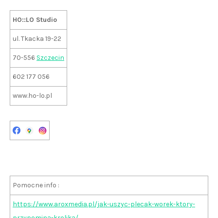
HO::LO Studio
ul. Tkacka 19-22
70-556
Szczecin
602 177 056
www.ho-lo.pl
Pomocne info :
https://www.aroxmedia.pl/jak-uszyc-plecak-worek-ktory-
przypomina-krolika/