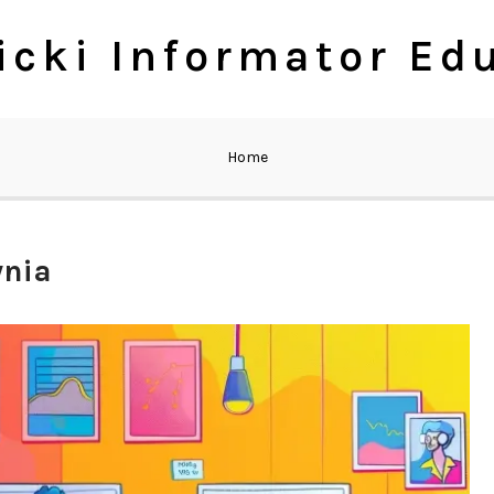
cki Informator Ed
Home
ynia