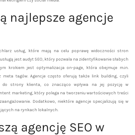
marketingiem czy social media.
ją najlepsze agencje
chlarz usług, które mają na celu poprawę widoczności stron
sługą jest audyt SEO, który pozwala na zidentyfikowanie słabych
m krokiem jest optymalizacja on-page, która obejmuje m.in.
 meta tagów. Agencje często oferują także link building, czyli
h do strony klienta, co znacząco wpływa na jej pozycję w
ontent marketing, który polega na tworzeniu wartościowych treści
aangażowanie. Dodatkowo, niektóre agencje specjalizują się w
łających na rynkach lokalnych.
pszą agencję SEO w