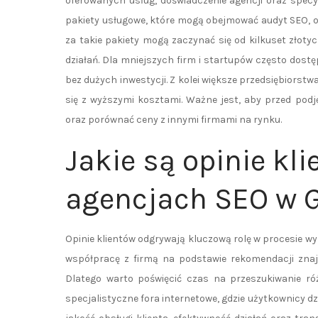
oferowanych usług, doświadczenie agencji oraz specyf
pakiety usługowe, które mogą obejmować audyt SEO, op
za takie pakiety mogą zaczynać się od kilkuset złotych
działań. Dla mniejszych firm i startupów często dost
bez dużych inwestycji. Z kolei większe przedsiębiors
się z wyższymi kosztami. Ważne jest, aby przed podj
oraz porównać ceny z innymi firmami na rynku.
Jakie są opinie kl
agencjach SEO w 
Opinie klientów odgrywają kluczową rolę w procesie wy
współpracę z firmą na podstawie rekomendacji znaj
Dlatego warto poświęcić czas na przeszukiwanie ró
specjalistyczne fora internetowe, gdzie użytkownicy dz