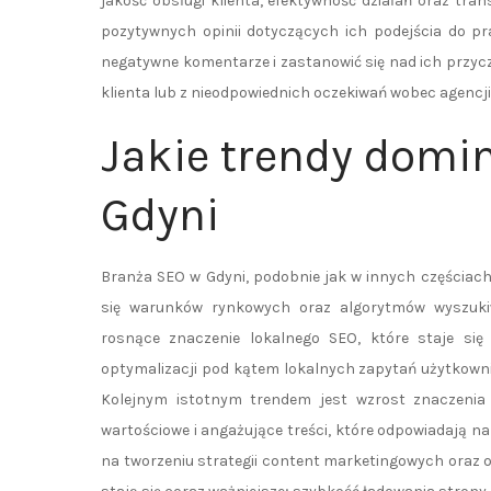
jakość obsługi klienta, efektywność działań oraz tr
pozytywnych opinii dotyczących ich podejścia do p
negatywne komentarze i zastanowić się nad ich przy
klienta lub z nieodpowiednich oczekiwań wobec agencji
Jakie trendy domi
Gdyni
Branża SEO w Gdyni, podobnie jak w innych częściach 
się warunków rynkowych oraz algorytmów wyszukiw
rosnące znaczenie lokalnego SEO, które staje się 
optymalizacji pod kątem lokalnych zapytań użytkownic
Kolejnym istotnym trendem jest wzrost znaczenia tr
wartościowe i angażujące treści, które odpowiadają na
na tworzeniu strategii content marketingowych oraz o