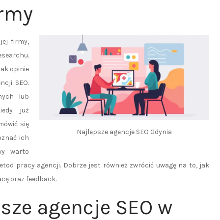
irmy
ej firmy,
searchu.
ak opinie
ncji SEO.
mych lub
iedy już
mówić się
Najlepsze agencje SEO Gdynia
oznać ich
wy warto
etod pracy agencji. Dobrze jest również zwrócić uwagę na to, jak
acę oraz feedback.
psze agencje SEO w