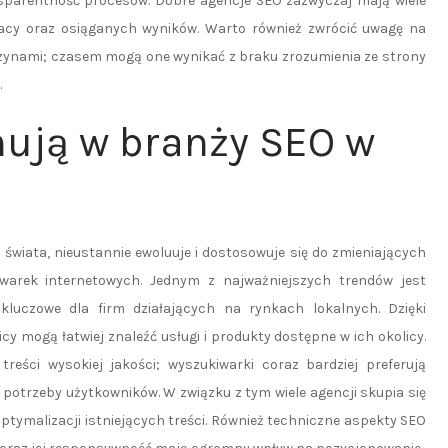
ansparentność procesów. Dobre agencje SEO zazwyczaj mają wiele
racy oraz osiąganych wyników. Warto również zwrócić uwagę na
czynami; czasem mogą one wynikać z braku zrozumienia ze strony
.
nują w branży SEO w
świata, nieustannie ewoluuje i dostosowuje się do zmieniających
arek internetowych. Jednym z najważniejszych trendów jest
kluczowe dla firm działających na rynkach lokalnych. Dzięki
y mogą łatwiej znaleźć usługi i produkty dostępne w ich okolicy.
eści wysokiej jakości; wyszukiwarki coraz bardziej preferują
 potrzeby użytkowników. W związku z tym wiele agencji skupia się
ptymalizacji istniejących treści. Również techniczne aspekty SEO