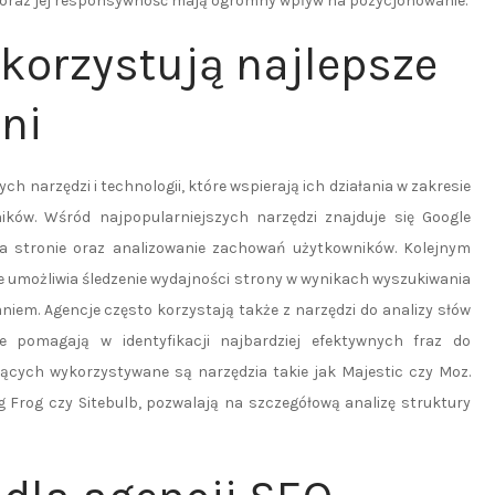
y oraz jej responsywność mają ogromny wpływ na pozycjonowanie.
ykorzystują najlepsze
ni
h narzędzi i technologii, które wspierają ich działania w zakresie
ików. Wśród najpopularniejszych narzędzi znajduje się Google
a stronie oraz analizowanie zachowań użytkowników. Kolejnym
e umożliwia śledzenie wydajności strony w wynikach wyszukiwania
iem. Agencje często korzystają także z narzędzi do analizy słów
e pomagają w identyfikacji najbardziej efektywnych fraz do
cych wykorzystywane są narzędzia takie jak Majestic czy Moz.
g Frog czy Sitebulb, pozwalają na szczegółową analizę struktury