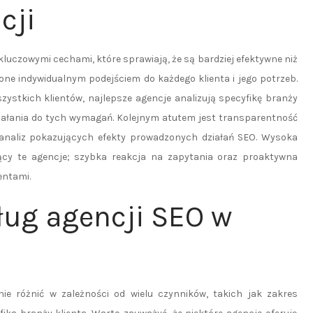
cji
kluczowymi cechami, które sprawiają, że są bardziej efektywne niż
one indywidualnym podejściem do każdego klienta i jego potrzeb.
zystkich klientów, najlepsze agencje analizują specyfikę branży
ziałania do tych wymagań. Kolejnym atutem jest transparentność
i analiz pokazujących efekty prowadzonych działań SEO. Wysoka
jący te agencje; szybka reakcja na zapytania oraz proaktywna
entami.
ług agencji SEO w
e różnić w zależności od wielu czynników, takich jak zakres