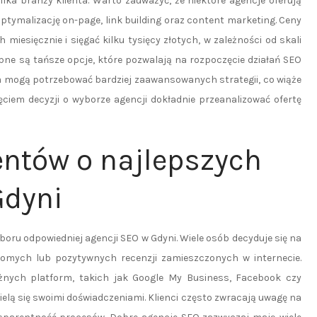
ika branży klienta. Warto zauważyć, że niektóre agencje oferują
tymalizację on-page, link building oraz content marketing. Ceny
 miesięcznie i sięgać kilku tysięcy złotych, w zależności od skali
ępne są tańsze opcje, które pozwalają na rozpoczęcie działań SEO
twa mogą potrzebować bardziej zaawansowanych strategii, co wiąże
ęciem decyzji o wyborze agencji dokładnie przeanalizować ofertę
ientów o najlepszych
Gdyni
boru odpowiedniej agencji SEO w Gdyni. Wiele osób decyduje się na
omych lub pozytywnych recenzji zamieszczonych w internecie.
żnych platform, takich jak Google My Business, Facebook czy
ielą się swoimi doświadczeniami. Klienci często zwracają uwagę na