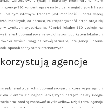
emiują wartościowe artykuły i materiały multimedialne, które
ym agencje SEO koncentrują się na tworzeniu angażujących treści
h. Kolejnym istotnym trendem jest mobilność – coraz więcej
zeń mobilnych, co sprawia, że responsywność stron staje się
ę w wynikach wyszukiwania. Również lokalne SEO zyskuje na
m ważne jest optymalizowanie swoich stron pod kątem lokalnych
również zwrócić uwagę na rozwój sztucznej inteligencji i uczenia
ek i sposób oceny stron internetowych.
ykorzystują agencje
rzędzi analitycznych i optymalizacyjnych, które wspierają ich
w dla klientów. Do najpopularniejszych narzędzi należy Google
tronie oraz analizę zachowań użytkowników. Dzięki temu agencje