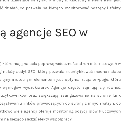
agencje działające na rynku krajowym. Kluczowym elementem jest
ć działań, co pozwala na bieżąco monitorować postępy i efekty
ją agencje SEO w
g, które mają na celu poprawę widoczności stron internetowych w
g należy audyt SEO, który pozwala zidentyfikować mocne i słabe
olejnym istotnym elementem jest optymalizacja on-page, która
do wymogów wyszukiwarek. Agencje często zajmują się również
 użytkowników oraz zwiększają zaangażowanie na stronie. Link
pozyskiwaniu linków prowadzących do strony z innych witryn, co
tkowo wiele agencji oferuje monitoring pozycji słów kluczowych
m na bieżąco śledzić efekty współpracy.