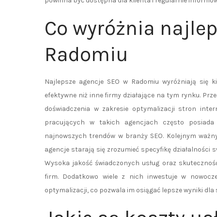
powinna być dostępna dla klienta i regularnie informow
Co wyróżnia najle
Radomiu
Najlepsze agencje SEO w Radomiu wyróżniają się ki
efektywne niż inne firmy działające na tym rynku. Pr
doświadczenia w zakresie optymalizacji stron inte
pracujących w takich agencjach często posiada c
najnowszych trendów w branży SEO. Kolejnym ważnym
agencje starają się zrozumieć specyfikę działalności 
Wysoka jakość świadczonych usług oraz skuteczność d
firm. Dodatkowo wiele z nich inwestuje w nowocze
optymalizacji, co pozwala im osiągać lepsze wyniki dla 