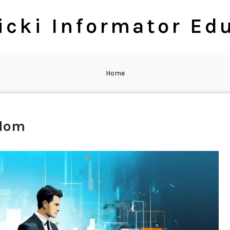
cki Informator Ed
Home
adom