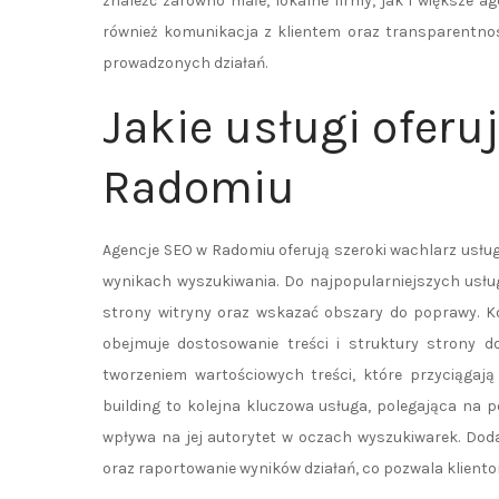
znaleźć zarówno małe, lokalne firmy, jak i większe 
również komunikacja z klientem oraz transparentnoś
prowadzonych działań.
Jakie usługi oferu
Radomiu
Agencje SEO w Radomiu oferują szeroki wachlarz usłu
wynikach wyszukiwania. Do najpopularniejszych usłu
strony witryny oraz wskazać obszary do poprawy. K
obejmuje dostosowanie treści i struktury strony 
tworzeniem wartościowych treści, które przyciągają
building to kolejna kluczowa usługa, polegająca na 
wpływa na jej autorytet w oczach wyszukiwarek. Doda
oraz raportowanie wyników działań, co pozwala kliento