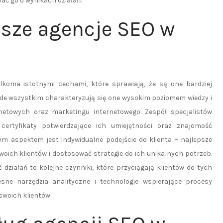
ać go o wynikach działań.
psze agencje SEO w
lkoma istotnymi cechami, które sprawiają, że są one bardziej
zede wszystkim charakteryzują się one wysokim poziomem wiedzy i
rnetowych oraz marketingu internetowego. Zespół specjalistów
ertyfikaty potwierdzające ich umiejętności oraz znajomość
 aspektem jest indywidualne podejście do klienta – najlepsze
swoich klientów i dostosować strategie do ich unikalnych potrzeb.
ziałań to kolejne czynniki, które przyciągają klientów do tych
sne narzędzia analityczne i technologie wspierające procesy
swoich klientów.