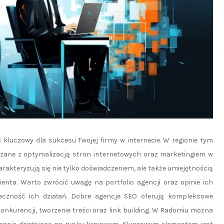
kluczowy dla sukcesu Twojej firmy w internecie. W regionie tym
wiązane z optymalizacją stron internetowych oraz marketingiem w
akteryzują się nie tylko doświadczeniem, ale także umiejętnością
ienta. Warto zwrócić uwagę na portfolio agencji oraz opinie ich
eczność ich działań. Dobre agencje SEO oferują kompleksowe
onkurencji, tworzenie treści oraz link building. W Radomiu można