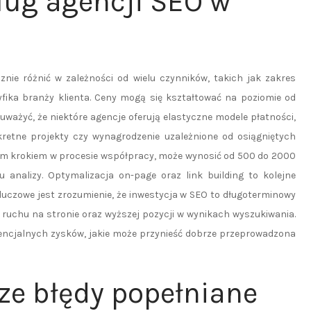
ług agencji SEO w
ie różnić w zależności od wielu czynników, takich jak zakres
yfika branży klienta. Ceny mogą się kształtować na poziomie od
auważyć, że niektóre agencje oferują elastyczne modele płatności,
retne projekty czy wynagrodzenie uzależnione od osiągniętych
zym krokiem w procesie współpracy, może wynosić od 500 do 2000
u analizy. Optymalizacja on-page oraz link building to kolejne
uczowe jest zrozumienie, że inwestycja w SEO to długoterminowy
 ruchu na stronie oraz wyższej pozycji w wynikach wyszukiwania.
encjalnych zysków, jakie może przynieść dobrze przeprowadzona
ze błędy popełniane