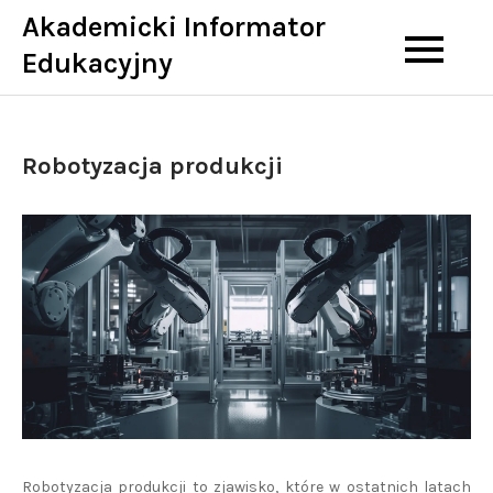
Skip
Akademicki Informator
to
Edukacyjny
content
Robotyzacja produkcji
Robotyzacja produkcji to zjawisko, które w ostatnich latach