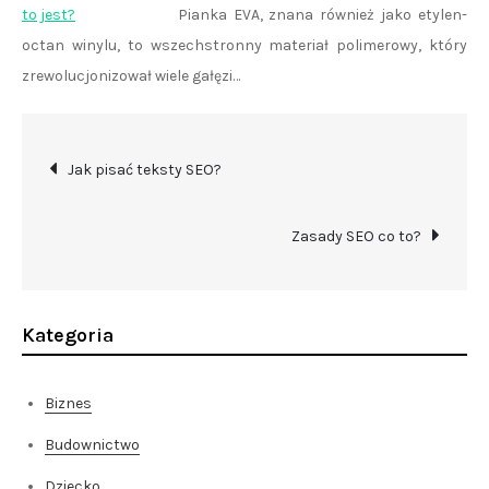
Pianka EVA, znana również jako etylen-
octan winylu, to wszechstronny materiał polimerowy, który
zrewolucjonizował wiele gałęzi…
Nawigacja
Jak pisać teksty SEO?
wpisu
Zasady SEO co to?
Kategoria
Biznes
Budownictwo
Dziecko