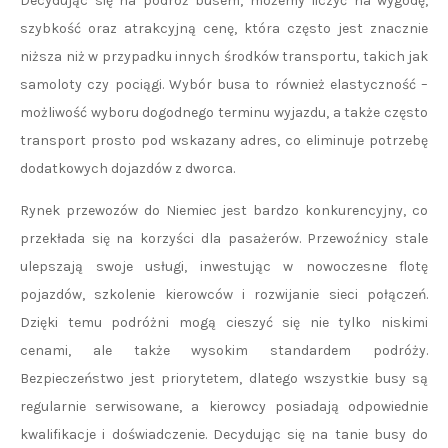
Decydując się na podróż busem, możemy liczyć na wygodę,
szybkość oraz atrakcyjną cenę, która często jest znacznie
niższa niż w przypadku innych środków transportu, takich jak
samoloty czy pociągi. Wybór busa to również elastyczność –
możliwość wyboru dogodnego terminu wyjazdu, a także często
transport prosto pod wskazany adres, co eliminuje potrzebę
dodatkowych dojazdów z dworca.
Rynek przewozów do Niemiec jest bardzo konkurencyjny, co
przekłada się na korzyści dla pasażerów. Przewoźnicy stale
ulepszają swoje usługi, inwestując w nowoczesne flotę
pojazdów, szkolenie kierowców i rozwijanie sieci połączeń.
Dzięki temu podróżni mogą cieszyć się nie tylko niskimi
cenami, ale także wysokim standardem podróży.
Bezpieczeństwo jest priorytetem, dlatego wszystkie busy są
regularnie serwisowane, a kierowcy posiadają odpowiednie
kwalifikacje i doświadczenie. Decydując się na tanie busy do