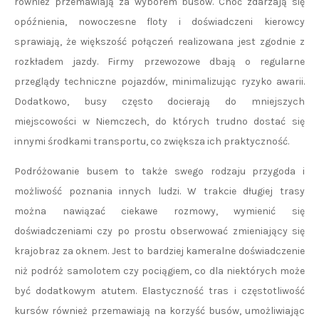
również przemawiają za wyborem busów. Choć zdarzają się
opóźnienia, nowoczesne floty i doświadczeni kierowcy
sprawiają, że większość połączeń realizowana jest zgodnie z
rozkładem jazdy. Firmy przewozowe dbają o regularne
przeglądy techniczne pojazdów, minimalizując ryzyko awarii.
Dodatkowo, busy często docierają do mniejszych
miejscowości w Niemczech, do których trudno dostać się
innymi środkami transportu, co zwiększa ich praktyczność.
Podróżowanie busem to także swego rodzaju przygoda i
możliwość poznania innych ludzi. W trakcie długiej trasy
można nawiązać ciekawe rozmowy, wymienić się
doświadczeniami czy po prostu obserwować zmieniający się
krajobraz za oknem. Jest to bardziej kameralne doświadczenie
niż podróż samolotem czy pociągiem, co dla niektórych może
być dodatkowym atutem. Elastyczność tras i częstotliwość
kursów również przemawiają na korzyść busów, umożliwiając