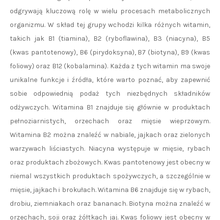
odgrywają kluczową rolę w wielu procesach metabolicznych
organizmu. W skład tej grupy wchodzi kilka różnych witamin,
takich jak B1 (tiamina), B2 (ryboflawina), B3 (niacyna), B5
(kwas pantotenowy), B6 (pirydoksyna), B7 (biotyna), B9 (kwas
foliowy) oraz B12 (kobalamina). Każda z tych witamin ma swoje
unikalne funkcje i źródła, które warto poznać, aby zapewnić
sobie odpowiednią podaż tych niezbędnych składników
odżywczych. Witamina B1 znajduje się głównie w produktach
pełnoziarnistych, orzechach oraz mięsie wieprzowym.
Witamina B2 można znaleźć w nabiale, jajkach oraz zielonych
warzywach liściastych. Niacyna występuje w mięsie, rybach
oraz produktach zbożowych. Kwas pantotenowy jest obecny w
niemal wszystkich produktach spożywczych, a szczególnie w
mięsie, jajkach i brokułach. Witamina B6 znajduje się w rybach,
drobiu, ziemniakach oraz bananach. Biotyna można znaleźć w
orzechach, soji oraz żółtkach jaj. Kwas foliowy jest obecny w