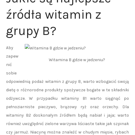
źródła witamin z
grupy B?
Aby
zapew
Witamina B gdzie w jedzeniu?
nić
sobie
odpowiednią podaż witamin z grupy B, warto wzbogacić swoją
dietę o różnorodne produkty spożywcze bogate w te składniki
odżywcze. W przypadku witaminy B1 warto sięgnąć po
pełnoziarniste pieczywo, brązowy ryż oraz orzechy. Dla
witaminy B2 doskonałym źródłem będą nabiał i jaja; warto
również uwzględnić zielone warzywa liściaste takie jak szpinak
czy jarmuż. Niacynę można znaleźć w chudym mięsie, rybach