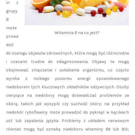
in z
grupy
B
może
Witamina B na co jest?
prowa
dzić
do szeregu objawów zdrowotnych, które mogą być różnorodne
i czasami trudne do zdiagnozowania. Objawy te mogą
obejmować zmęczenie i osłabienie organizmu, co często
wynika z niskiego poziomu energii spowodowanego
niedoborem tych kluczowych składników odżywczych. Osoby
cierpiące na niedobory mogą doświadczać problemów ze
skórą, takich jak wysypki czy suchość skóry; na przykład
niedobór ryboflawiny może prowadzić do pęknięć w kącikach
ust lub zapalenia języka. Problemy z układem nerwowym
również mogą być oznaką niedoboru witaminy B6 lub B12;