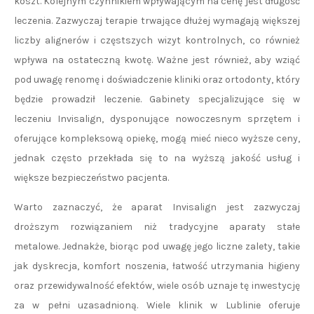
koszt. Kolejnym czynnikiem wpływającym na cenę jest długość
leczenia. Zazwyczaj terapie trwające dłużej wymagają większej
liczby alignerów i częstszych wizyt kontrolnych, co również
wpływa na ostateczną kwotę. Ważne jest również, aby wziąć
pod uwagę renomę i doświadczenie kliniki oraz ortodonty, który
będzie prowadził leczenie. Gabinety specjalizujące się w
leczeniu Invisalign, dysponujące nowoczesnym sprzętem i
oferujące kompleksową opiekę, mogą mieć nieco wyższe ceny,
jednak często przekłada się to na wyższą jakość usług i
większe bezpieczeństwo pacjenta.
Warto zaznaczyć, że aparat Invisalign jest zazwyczaj
droższym rozwiązaniem niż tradycyjne aparaty stałe
metalowe. Jednakże, biorąc pod uwagę jego liczne zalety, takie
jak dyskrecja, komfort noszenia, łatwość utrzymania higieny
oraz przewidywalność efektów, wiele osób uznaje tę inwestycję
za w pełni uzasadnioną. Wiele klinik w Lublinie oferuje