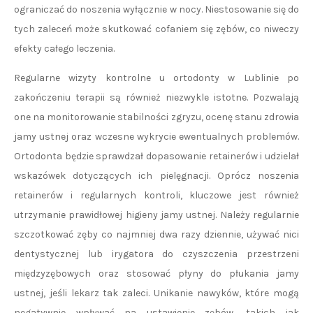
ograniczać do noszenia wyłącznie w nocy. Niestosowanie się do
tych zaleceń może skutkować cofaniem się zębów, co niweczy
efekty całego leczenia.
Regularne wizyty kontrolne u ortodonty w Lublinie po
zakończeniu terapii są również niezwykle istotne. Pozwalają
one na monitorowanie stabilności zgryzu, ocenę stanu zdrowia
jamy ustnej oraz wczesne wykrycie ewentualnych problemów.
Ortodonta będzie sprawdzał dopasowanie retainerów i udzielał
wskazówek dotyczących ich pielęgnacji. Oprócz noszenia
retainerów i regularnych kontroli, kluczowe jest również
utrzymanie prawidłowej higieny jamy ustnej. Należy regularnie
szczotkować zęby co najmniej dwa razy dziennie, używać nici
dentystycznej lub irygatora do czyszczenia przestrzeni
międzyzębowych oraz stosować płyny do płukania jamy
ustnej, jeśli lekarz tak zaleci. Unikanie nawyków, które mogą
negatywnie wpływać na ustawienie zębów, takich jak