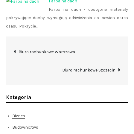
Farba na dach
Farba na dach - dostępne materiały
pokrywające dachy wymagają odświeżenia co pewien okres
czasu. Pokrycie…
Nawigacja
Biuro rachunkowe Warszawa
wpisu
Biuro rachunkowe Szczecin
Kategoria
Biznes
Budownictwo