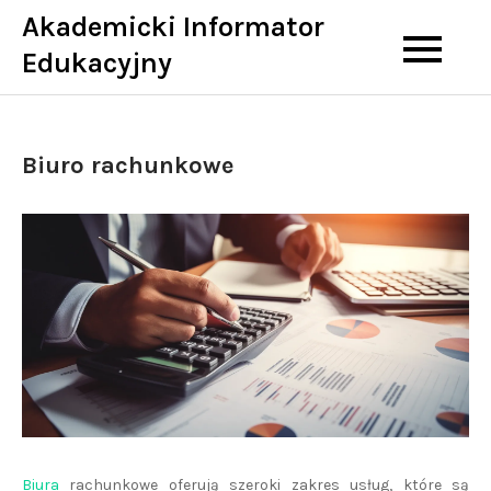
Skip
Akademicki Informator
to
Edukacyjny
content
Biuro rachunkowe
Biura
rachunkowe oferują szeroki zakres usług, które są