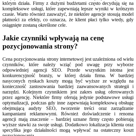
którym działa. Firmy z dużymi budżetami często decydują się na
kompleksowe usługi, które zapewniają lepsze wyniki w krótszym
czasie. Warto również zauważyć, że niektóre agencje stosują model
płatności za efekty, co oznacza, że klient płaci tylko wtedy, gdy
osiągnięte zostaną określone cele.
Jakie czynniki wpływają na cenę
pozycjonowania strony?
Cena pozycjonowania strony internetowej jest uzależniona od wielu
czynników, które należy wziąć pod uwagę przy wyborze
odpowiedniej agencji SEO. Przede wszystkim istotna jest
konkurencyjność branży, w której działa firma. W bardziej
nasyconych rynkach koszty mogą być wyższe ze względu na
konieczność zastosowania bardziej zaawansowanych strategii i
narzędzi. Kolejnym czynnikiem jest zakres usług oferowanych
przez agencję. Niektóre firmy oferują jedynie podstawowe usługi
optymalizacji, podczas gdy inne zapewniają kompleksową obsługę
obejmującą audyty SEO, tworzenie treści oraz zarządzanie
kampaniami reklamowymi. Również doświadczenie i renoma
agencji mają znaczenie – bardziej uznane firmy często pobierają
wyższe stawki za swoje usługi. Dodatkowo lokalizacja klienta oraz
specyfika jego działalności mogą wpływać na ostateczny koszt
pozycjonowania.