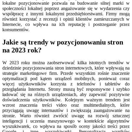
lokalne pozycjonowanie pozwala na budowanie silnej marki w
społeczności lokalnej poprzez angażowanie się w wydarzenia czy
współpracę z innymi lokalnymi przedsiębiorstwami. Firmy mogą
również korzystać z recenzji i opinii klientów zamieszczanych w
Internecie, co wpływa na ich reputację i postrzeganie przez
konsumentów.
Jakie są trendy w pozycjonowaniu stron
na 2023 rok?
W 2023 roku można zaobserwować kilka istotnych trendów w
dziedzinie pozycjonowania stron internetowych, które wpływają na
strategie marketingowe firm. Przede wszystkim rośnie znaczenie
optymalizacji pod kątem urządzeń mobilnych, ponieważ coraz
więcej użytkowników korzysta z telefonów i tabletów do
przeglądania Internetu. Strony muszą być responsywne i szybko
ładować się na różnych urządzeniach, aby zapewnić pozytywne
doświadczenia użytkowników. Kolejnym ważnym trendem jest
wzrost znaczenia treści video oraz multimedialnych, które
przyciągają uwagę internautów i zwiększają zaangażowanie na
stronie. Warto również zwrócić uwagę na rozwój sztucznej
inteligencji i uczenia maszynowego w kontekście algorytmów
wyszukiwarek, co wpływa na sposób oceny jakości treści przez
Google i inne wyszukiwarki. Personalizacja wyników