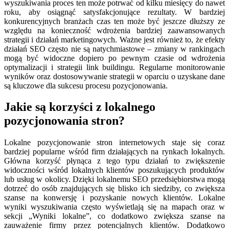
wyszukiwania proces ten może potrwać od kilku miesięcy do nawet
roku, aby osiągnąć satysfakcjonujące rezultaty. W bardziej
konkurencyjnych branżach czas ten może być jeszcze dłuższy ze
względu na konieczność wdrożenia bardziej zaawansowanych
strategii i działań marketingowych. Ważne jest również to, że efekty
działań SEO często nie są natychmiastowe – zmiany w rankingach
mogą być widoczne dopiero po pewnym czasie od wdrożenia
optymalizacji i strategii link buildingu. Regularne monitorowanie
wyników oraz dostosowywanie strategii w oparciu o uzyskane dane
są kluczowe dla sukcesu procesu pozycjonowania.
Jakie są korzyści z lokalnego
pozycjonowania stron?
Lokalne pozycjonowanie stron internetowych staje się coraz
bardziej popularne wśród firm działających na rynkach lokalnych.
Główna korzyść płynąca z tego typu działań to zwiększenie
widoczności wśród lokalnych klientów poszukujących produktów
lub usług w okolicy. Dzięki lokalnemu SEO przedsiębiorstwa mogą
dotrzeć do osób znajdujących się blisko ich siedziby, co zwiększa
szanse na konwersję i pozyskanie nowych klientów. Lokalne
wyniki wyszukiwania często wyświetlają się na mapach oraz w
sekcji „Wyniki lokalne”, co dodatkowo zwiększa szanse na
zauważenie firmy przez potencjalnych klientów. Dodatkowo