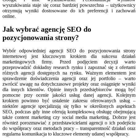
wyszukiwania staje się coraz bardziej powszechna – użytkownicy
otrzymują wyniki dostosowane do ich preferencji i zachowań
online.
Jak wybrać agencję SEO do
pozycjonowania strony?
Wybór odpowiedniej agencji SEO do pozycjonowania strony
internetowej jest kluczowym krokiem dla sukcesu działań
marketingowych firmy. Przed podjęciem decyzji warto
przeprowadzić dokładny research rynku i zapoznać się z ofertami
różnych agencji dostępnych na rynku. Ważnym elementem jest
sprawdzenie doświadczenia agencji oraz jej portfolio – warto
zwrócić uwagę na dotychczasowe projekty oraz osiągnięte wyniki
dla innych klientów. Opinie innych przedsiębiorców mogą być
pomocne przy ocenie jakości usług danej agencji. Kolejnym
krokiem powinno być ustalenie zakresu oferowanych usług –
niektóre agencje specjalizują się tylko w określonych aspektach
SEO, podczas gdy inne oferują kompleksową obsługę obejmującą
także content marketing czy social media marketing. Dobrze jest
również porozmawiać z przedstawicielami agencji o ich podejściu
do współpracy oraz metodach pracy – transparentność działań oraz
regularna komunikacja to kluczowe elementy udanej współpracy.