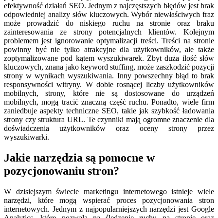
efektywność działań SEO. Jednym z najczęstszych błędów jest brak
odpowiedniej analizy słów kluczowych. Wybór niewłaściwych fraz
może prowadzić do niskiego ruchu na stronie oraz braku
zainteresowania ze strony potencjalnych klientów. Kolejnym
problemem jest ignorowanie optymalizacji treści. Treści na stronie
powinny być nie tylko atrakcyjne dla użytkowników, ale także
zoptymalizowane pod kątem wyszukiwarek. Zbyt duża ilość słów
kluczowych, znana jako keyword stuffing, może zaszkodzić pozycji
strony w wynikach wyszukiwania. Inny powszechny błąd to brak
responsywności witryny. W dobie rosnącej liczby użytkowników
mobilnych, strony, które nie są dostosowane do urządzeń
mobilnych, mogą tracić znaczną część ruchu. Ponadto, wiele firm
zaniedbuje aspekty techniczne SEO, takie jak szybkość ładowania
strony czy struktura URL. Te czynniki mają ogromne znaczenie dla
doświadczenia użytkowników oraz oceny strony przez
wyszukiwarki.
Jakie narzędzia są pomocne w
pozycjonowaniu stron?
W dzisiejszym świecie marketingu internetowego istnieje wiele
narzędzi, które mogą wspierać proces pozycjonowania stron
internetowych. Jednym z najpopularniejszych narzędzi jest Google
Analytics, które pozwala na śledzenie ruchu na stronie oraz