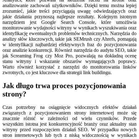
analizowanie zachowań użytkowników. Dzięki temu można lepiej
zrozumieć, jakie treści przyciągają uwagę odwiedzających oraz
jakie działania przynoszą najlepsze rezultaty. Kolejnym istotnym
narzędziem jest Google Search Console, które umożliwia
monitorowanie wydajności witryny w wynikach wyszukiwania oraz
identyfikację ewentualnych problemów technicznych. Narzędzia do
analizy słów kluczowych, takie jak SEMrush czy Ahrefs, pomagają
w identyfikacji najbardziej efektywnych fraz do pozycjonowania
oraz analizie konkurencji. Również narzędzia do audytu SEO, takie
jak Screaming Frog czy Moz Pro, pozwalają na dokładną ocenę
stanu witryny i wskazanie obszarów wymagających poprawy.
Warto również korzystać z narzędzi do monitorowania linków
zwrotnych, co jest kluczowe dla strategii link buildingu.
Jak długo trwa proces pozycjonowania
strony?
Czas potrzebny na osiągnięcie widocznych efektów działań
związanych z pozycjonowaniem strony internetowej może się
znacznie różnić w zależności od wielu czynników. Przede
wszystkim istotna jest konkurencyjność branży oraz aktualny stan
witryny przed rozpoczęciem działań SEO. W przypadku nowych
stron internetowych lub tych z niską widocznością w wynikach