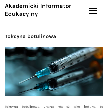
Skip
Akademicki Informator
to
Edukacyjny
content
Toksyna botulinowa
Toksyna botulinowa, znana również jako botoks, to