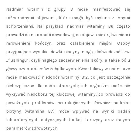
Nadmiar witamin z grupy B może manifestować się
różnorodnymi objawami, które mogą być mylone z innymi
schorzeniami. Na przykład nadmiar witaminy B6 często
prowadzi do neuropatii obwodowej, co objawia się drętwieniem i
mrowieniem kończyn oraz osłabieniem mięśni. Osoby
przyjmujące wysokie dawki niacyny mogą doświadczać tzw.
„flushingu”, czyli nagłego zaczerwienienia skóry, a także bólu
głowy czy problemów żołądkowych. Kwas foliowy w nadmiarze
może maskować niedobór witaminy B12, co jest szczególnie
niebezpieczne dla osób starszych; ich organizm może nie
wykrywać niedoboru tej kluczowej witaminy, co prowadzi do
poważnych problemów neurologicznych. Również nadmiar
biotyny (witamina B7) może wpływać na wyniki badań
laboratoryjnych dotyczących funkcji tarczycy oraz innych
parametrów zdrowotnych.