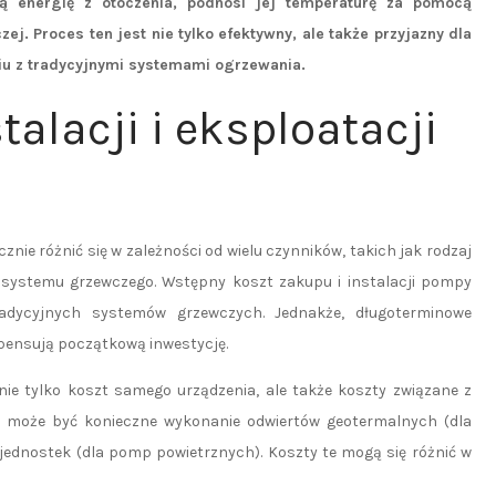
wą energię z otoczenia, podnosi jej temperaturę za pomocą
zej. Proces ten jest nie tylko efektywny, ale także przyjazny dla
u z tradycyjnymi systemami ogrzewania.
talacji i eksploatacji
znie różnić się w zależności od wielu czynników, takich jak rodzaj
a systemu grzewczego. Wstępny koszt zakupu i instalacji pompy
radycyjnych systemów grzewczych. Jednakże, długoterminowe
pensują początkową inwestycję.
ie tylko koszt samego urządzenia, ale także koszty związane z
, może być konieczne wykonanie odwiertów geotermalnych (dla
ednostek (dla pomp powietrznych). Koszty te mogą się różnić w