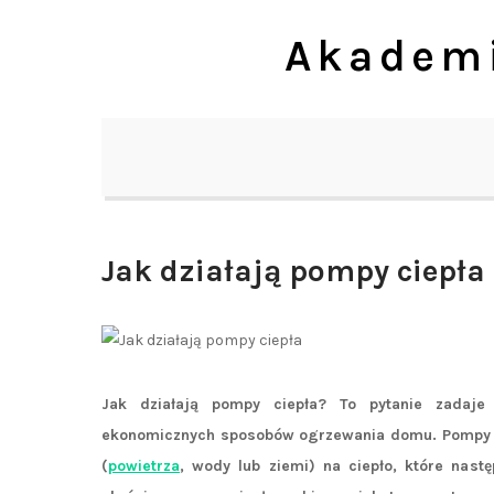
Skip
Akademi
to
content
Jak działają pompy ciepła
Jak działają pompy ciepła? To pytanie zadaj
ekonomicznych sposobów ogrzewania domu. Pompy cie
(
powietrza
, wody lub ziemi) na ciepło, które nas