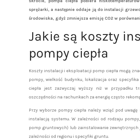
skrócie, pompa ciepła pobiera niskotemperaturo
sprężarki, a następnie oddaje ją do instalacji grzewc
środowiska, gdyż zmniejsza emisję CO2 w porównani
Jakie są koszty ins
pompy ciepła
Koszty instalacji i eksploatacji pomp ciepła mogą znac
pompy, wielkość budynku, lokalizacja oraz specyfik
ciepła jest zazwyczaj wyższy niż w przypadku t
oszczędności na rachunkach za energię często rekom
Przy wyborze pompy ciepła należy wziąć pod uwagę n
instalacją systemu. W zależności od rodzaju pompy
pomp gruntowych) lub zainstalowanie zewnętrznych j
zależności od regionu i specyfiki gruntu.