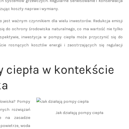
nych systemów grzewczych. Regularne serwisowanie i konserwacja
ując koszty napraw i wymiany.
o jest ważnym czynnikiem dla wielu inwestorów. Redukcja emisji
 się do ochrony środowiska naturalnego, co ma wartość nie tylko
rspektywie, inwestycja w pompy ciepła może przyczynić się do
ie rosnących kosztów energii i zaostrzających się regulacji
y ciepła w kontekście
ka
odowiska? Pompy
znych rozwiązań
Jak działają pompy ciepła
e na zasadzie
 powietrze, woda