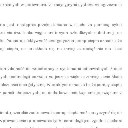
plarnianych w porównaniu z tradycyjnymi systemami ogrzewania
tóra jest następnie przekształcana w ciepło za pomocą cyklu
rednio dwutlenku węgla ani innych szkodliwych substancji, co
iska. Ponadto, efektywność energetyczna pomp ciepła oznacza, że
ji ciepła, co przekłada się na mniejsze obciążenie dla sieci
ich zdolność do współpracy z systemami odnawialnych źródeł
tych technologii pozwala na jeszcze większe zmniejszenie śladu
zależności energetycznej. W praktyce oznacza to, że pompy ciepła
 paneli słonecznych, co dodatkowo redukuje emisje związane z
imatu, szerokie zastosowanie pomp ciepła może przyczynić się do
Wprowadzenie i promowanie tych technologii jest zgodne z celami