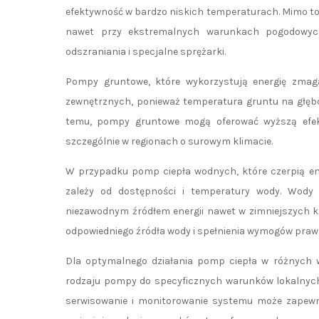
efektywność w bardzo niskich temperaturach. Mimo to
nawet przy ekstremalnych warunkach pogodowych
odszraniania i specjalne sprężarki.
Pompy gruntowe, które wykorzystują energię zma
zewnętrznych, ponieważ temperatura gruntu na głębok
temu, pompy gruntowe mogą oferować wyższą efe
szczególnie w regionach o surowym klimacie.
W przypadku pomp ciepła wodnych, które czerpią en
zależy od dostępności i temperatury wody. Wody 
niezawodnym źródłem energii nawet w zimniejszych 
odpowiedniego źródła wody i spełnienia wymogów prawn
Dla optymalnego działania pomp ciepła w różnych w
rodzaju pompy do specyficznych warunków lokalnych 
serwisowanie i monitorowanie systemu może zapewnić