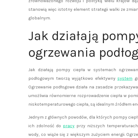
zrównoważonego rozwoju i polityką wielu krajów dąż
stanowią więc istotny element strategii walki ze zmi
globalnym.
Jak działają pomp
ogrzewania podło
Jak działają pompy ciepła w systemach ogrzewa
podłogowym tworzą wyjątkowo efektywny
system
gr
Ogrzewanie podłogowe działa na zasadzie przekazywan
umożliwia równomierne rozprowadzenie ciepła w pomie
niskotemperaturowego ciepła, są idealnym źródłem ene
Jednym z głównych powodów, dla których pompy ciepł
ich zdolność do
pracy
przy niższych temperaturach 
wody, co wiąże się z większym zużyciem energii. Ogrz